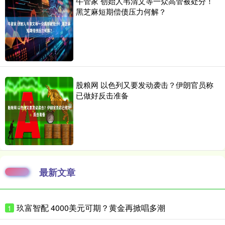
牛管家 创始人韦清文等一众高管被处分！
黑芝麻短期偿债压力何解？
股粮网 以色列又要发动袭击？伊朗官员称
已做好反击准备
最新文章
玖富智配 4000美元可期？黄金再掀唱多潮
1