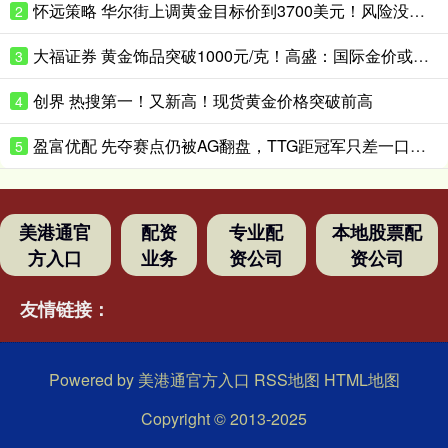
怀远策略 华尔街上调黄金目标价到3700美元！风险没这么快消停
2
大福证券 黄金饰品突破1000元/克！高盛：国际金价或升破4200美元/盎司！
3
创界 热搜第一！又新高！现货黄金价格突破前高
4
盈富优配 先夺赛点仍被AG翻盘，TTG距冠军只差一口气？_Ming_决赛_Fly
5
美港通官
配资
专业配
本地股票配
方入口
业务
资公司
资公司
友情链接：
Powered by
美港通官方入口
RSS地图
HTML地图
Copyright
© 2013-2025