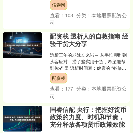
宁波宁海黄坛镇金家岙村热血开战。这
倍选网
场以“炽战峡谷·山野....
查看：
103
分类：
本地股票配资公
司
配资栈 透析人的自救指南 经
验干货大分享
透析三年的老战友来啦～ 从手忙脚乱到
从容应对，攒了些实用干货，希望能帮
到你💕 ⏰ 透析时间表：健康的 “必修课”
- 医生定的透析频率别打折！我曾拖延两
配资栈
天，手脚....
查看：
177
分类：
本地股票配资公
司
国睿信配 央行：把握好货币
政策的力度、时机和节奏，
充分释放各项货币政策效能