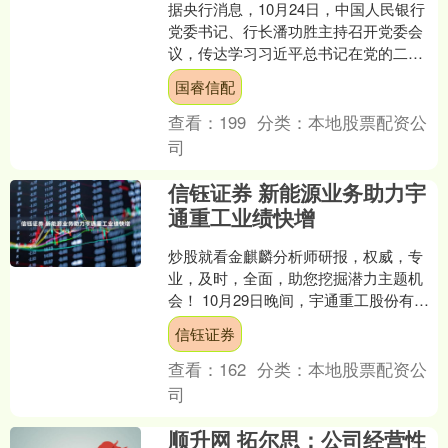
据央行消息，10月24日，中国人民银行
党委书记、行长潘功胜主持召开党委会
议，传达学习习近平总书记在党的二十
届四中全会上的重要讲话和全会精神，
国睿信配
落实主要金融单位学习....
查看：
199
分类：
本地股票配资公
司
信钰证券 新能源业务助力宇
通重工业绩快增
炒股就看金麒麟分析师研报，权威，专
业，及时，全面，助您挖掘潜力主题机
会！ 10月29日晚间，宇通重工股份有限
公司（以下简称“宇通重工”）披露2025年
信钰证券
三季报。今....
查看：
162
分类：
本地股票配资公
司
顺升网 拓尔思：公司经营性