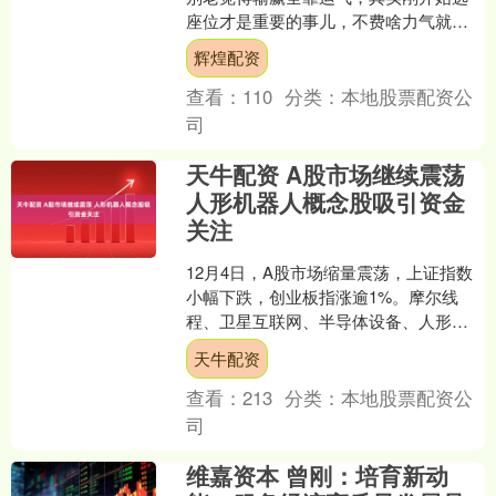
座位才是重要的事儿，不费啥力气就能
提高不少赢的概率。研究表明，“黄金座
辉煌配资
位”就是背靠实墙，还能....
查看：
110
分类：
本地股票配资公
司
天牛配资 A股市场继续震荡
人形机器人概念股吸引资金
关注
12月4日，A股市场缩量震荡，上证指数
小幅下跌，创业板指涨逾1%。摩尔线
程、卫星互联网、半导体设备、人形机
器人等概念板块走强，整个A股市场超
天牛配资
1400只股票上涨，....
查看：
213
分类：
本地股票配资公
司
维嘉资本 曾刚：培育新动