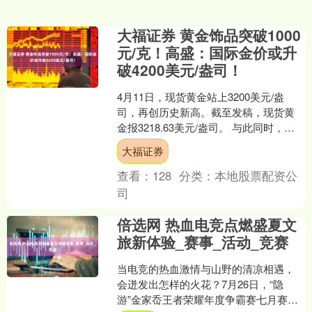
大福证券 黄金饰品突破1000
元/克！高盛：国际金价或升
破4200美元/盎司！
4月11日，现货黄金站上3200美元/盎
司，再创历史新高。截至发稿，现货黄
金报3218.63美元/盎司。 与此同时，黄
金概念股持续走强。截至发稿，欧亚集
大福证券
团（股票....
查看：
128
分类：
本地股票配资公
司
倍选网 热血电竞点燃盛夏文
旅新体验_赛事_活动_竞赛
当电竞的热血激情与山野的清凉相遇，
会迸发出怎样的火花？7月26日，“隐
游”金家岙王者荣耀年度争霸赛七月赛在