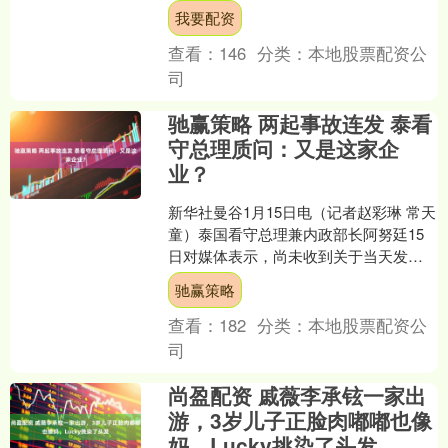
东亚转债信用级别为“A+”，债....
我要配资
查看：
146
分类：
本地股票配资公
司
驰赢策略 两起事故连发 泰看
守总理质问：又是这家企
业？
新华社曼谷1月15日电（记者赵彩琳 常天
童）泰国看守总理兼内政部长阿努廷15
日对媒体表示，尚未收到关于当天发生
的起重机坠落事故详细报告。当得知该
驰赢策略
事故与14日铁路....
查看：
182
分类：
本地股票配资公
司
尚盈配资 戚薇李承铉一家出
游，3岁儿子正脸肉嘟嘟也像
妈，Lucky挑染了头发