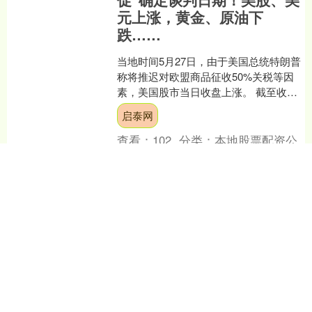
元上涨，黄金、原油下
跌……
当地时间5月27日，由于美国总统特朗普
称将推迟对欧盟商品征收50%关税等因
素，美国股市当日收盘上涨。 截至收
盘，道琼斯工业平均指数比前一交易日
启泰网
上涨740.58点....
查看：
102
分类：
本地股票配资公
司
智策管家 Momenta与Uber
达成战略合作协议 共推国际
市场自动驾驶Robotaxi商业
化落地
上证报中国证券网讯（记者宋薇萍）5月
3日，Momenta与Uber联合宣布，双方正
式达成战略合作协议，将自动驾驶车辆