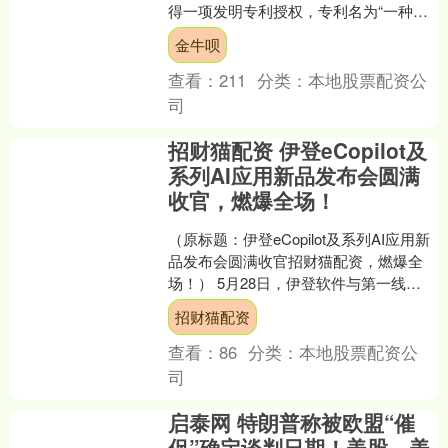
得一项发明专利授权，专利名为“一种轴
承预紧垫测量规及其测量方法”，专利申
金牛呗
请号为CN20....
查看：
211
分类：
本地股票配资公
司
招财猫配资 伊登eCopilot及
系列AI应用新品发布会圆满
收官，燃爆全场！
（原标题：伊登eCopilot及系列AI应用新
品发布会圆满收官招财猫配资，燃爆全
场！） 5月28日，伊登软件与第一线
DYXnet联合举办的"e键加速，智启伊
招财猫配资
始"....
查看：
86
分类：
本地股票配资公
司
启泰网 特朗普称被欧盟“催
促”确定谈判日期！美股、美