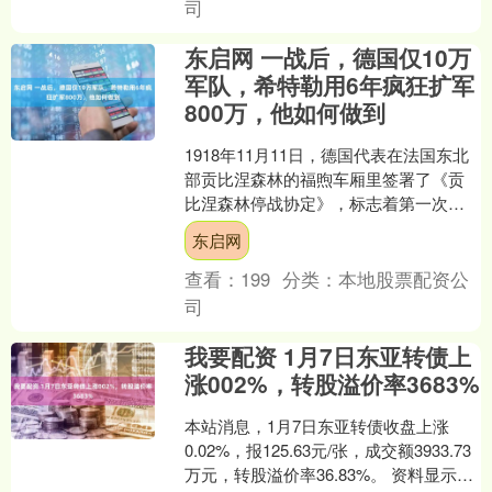
司
东启网 一战后，德国仅10万
军队，希特勒用6年疯狂扩军
800万，他如何做到
1918年11月11日，德国代表在法国东北
部贡比涅森林的福煦车厢里签署了《贡
比涅森林停战协定》，标志着第一次世
界大战正式结束。一战结束后，为了防
东启网
止德国再次崛起，....
查看：
199
分类：
本地股票配资公
司
我要配资 1月7日东亚转债上
涨002%，转股溢价率3683%
本站消息，1月7日东亚转债收盘上涨
0.02%，报125.63元/张，成交额3933.73
万元，转股溢价率36.83%。 资料显示，