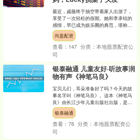
最近，戚薇终于抽空带着家人出游了，
享受了一次轻松的假期。她和李承铉的
感情，早已成为娱乐圈的典范，堪称是
少数几对频频公开恩爱的明星夫妻之
尚盈配资
一。每次只要两人有了空闲，....
查看：
147
分类：
本地股票配资公
司
银泰融通 儿童友好·听故事润
物有声《神笔马良》
宝贝儿们，耳朵准备好了吗？今天的故
事名字叫《神笔马良》。这本《神笔马
良》由长江少年儿童出版社出版，是洪
汛涛创作的童话作品。1959年第一次以
银泰融通
绘本的形式出版，根据....
查看：
78
分类：
本地股票配资公
司