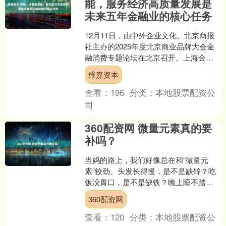
能，服务经济高质量发展是
未来五年金融业的核心任务
12月11日，由中外企业文化、北京商报
社主办的2025年度北京商业品牌大会金
融消费专题论坛在北京召开。上海金融
与发展实验室首席专家、主任曾刚就“十
维嘉资本
五五”期间金融....
查看：
196
分类：
本地股票配资公
司
360配资网 微量元素真的要
补吗？
当妈的路上，我们好像总在和“微量元
素”较劲。头发长得慢，是不是缺锌？吃
饭没胃口，是不是缺铁？晚上睡不踏
实，是不是缺钙？身边的推销广告、家
360配资网
长群的讨论，都在不断放大....
查看：
120
分类：
本地股票配资公