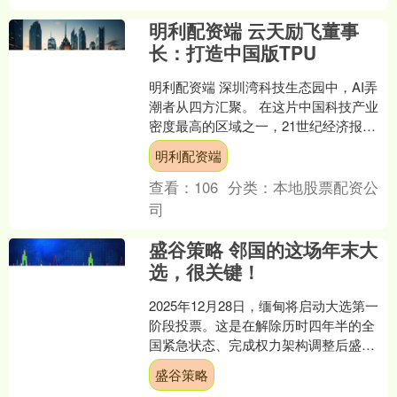
明利配资端 云天励飞董事
长：打造中国版TPU
明利配资端 深圳湾科技生态园中，AI弄
潮者从四方汇聚。 在这片中国科技产业
密度最高的区域之一，21世纪经济报道
记者再次见到了云天励飞董事长陈宁。
明利配资端
长达1个半小时的....
查看：
106
分类：
本地股票配资公
司
盛谷策略 邻国的这场年末大
选，很关键！
2025年12月28日，缅甸将启动大选第一
阶段投票。这是在解除历时四年半的全
国紧急状态、完成权力架构调整后盛谷
策略，该国迈出的关键政治步骤。自
盛谷策略
2021年2月缅甸....