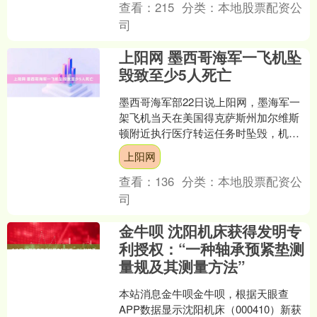
查看：
215
分类：
本地股票配资公
司
上阳网 墨西哥海军一飞机坠
毁致至少5人死亡
墨西哥海军部22日说上阳网，墨海军一
架飞机当天在美国得克萨斯州加尔维斯
顿附近执行医疗转运任务时坠毁，机上8
人中已有5人遇难、2人生还，另有1人仍
上阳网
在搜救中。 墨海....
查看：
136
分类：
本地股票配资公
司
金牛呗 沈阳机床获得发明专
利授权：“一种轴承预紧垫测
量规及其测量方法”
本站消息金牛呗金牛呗，根据天眼查
APP数据显示沈阳机床（000410）新获