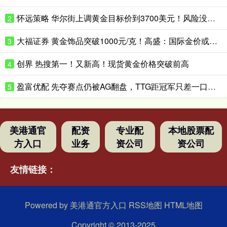
怀远策略 华尔街上调黄金目标价到3700美元！风险没这么快消停
2
大福证券 黄金饰品突破1000元/克！高盛：国际金价或升破4200美元/盎司！
3
创界 热搜第一！又新高！现货黄金价格突破前高
4
盈富优配 先夺赛点仍被AG翻盘，TTG距冠军只差一口气？_Ming_决赛_Fly
5
美港通官
配资
专业配
本地股票配
方入口
业务
资公司
资公司
友情链接：
Powered by
美港通官方入口
RSS地图
HTML地图
Copyright
© 2013-2025