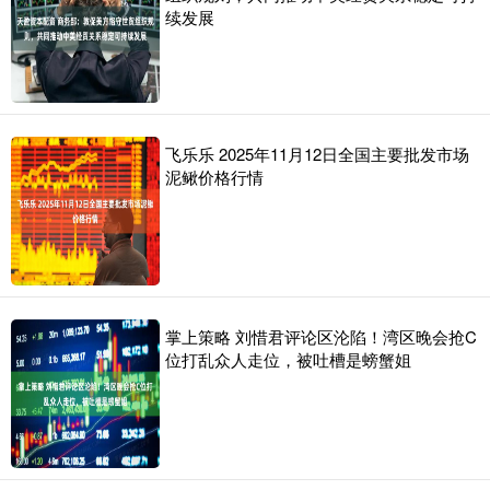
续发展
飞乐乐 2025年11月12日全国主要批发市场
泥鳅价格行情
掌上策略 刘惜君评论区沦陷！湾区晚会抢C
位打乱众人走位，被吐槽是螃蟹姐