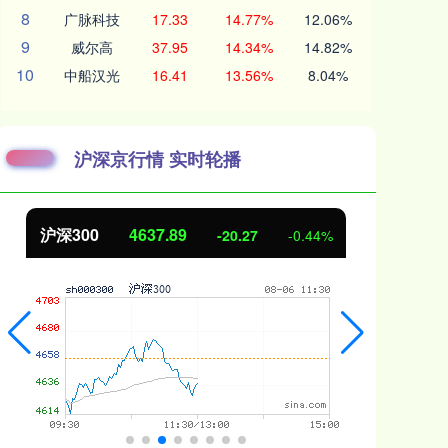
8
广脉科技
17.33
14.77%
12.06%
9
威尔高
37.95
14.34%
14.82%
10
中船汉光
16.41
13.56%
8.04%
沪深京行情 实时轮播
沪深300
4637.89
北
-20.27
-0.44%