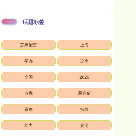
话题标签
芝麻配资
上海
举办
这个
全国
2026
点燃
股壹佰
青岛
持续
助力
光明