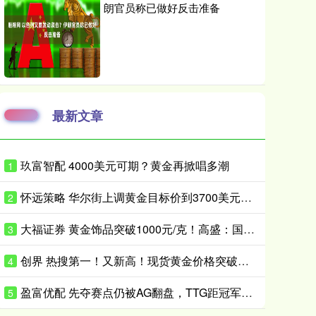
朗官员称已做好反击准备
最新文章
玖富智配 4000美元可期？黄金再掀唱多潮
1
怀远策略 华尔街上调黄金目标价到3700美元！风险没这么快消停
2
大福证券 黄金饰品突破1000元/克！高盛：国际金价或升破4200美元/盎司！
3
创界 热搜第一！又新高！现货黄金价格突破前高
4
盈富优配 先夺赛点仍被AG翻盘，TTG距冠军只差一口气？_Ming_决赛_Fly
5