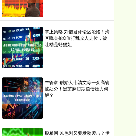
掌上策略 刘惜君评论区沦陷！湾
区晚会抢C位打乱众人走位，被
吐槽是螃蟹姐
牛管家 创始人韦清文等一众高管
被处分！黑芝麻短期偿债压力何
解？
股粮网 以色列又要发动袭击？伊