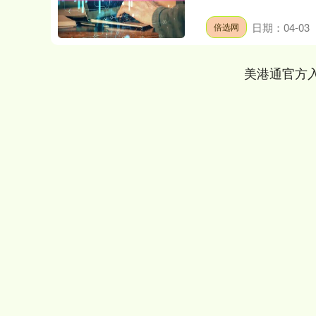
日期：04-03
倍选网
美港通官方
上证指数
3878.92
00
-0.35%
0.49
0.0