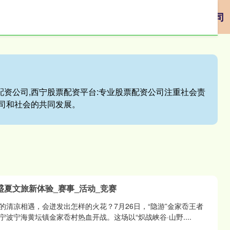
方入口
配资业务
专业配资公司
本地股票配资公司
配资公司,西宁股票配资平台:专业股票配资公司注重社会责
司和社会的共同发展。
盛夏文旅新体验_赛事_活动_竞赛
的清凉相遇，会迸发出怎样的火花？7月26日，“隐游”金家岙王者
波宁海黄坛镇金家岙村热血开战。这场以“炽战峡谷·山野....