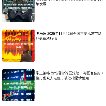
续发展
飞乐乐 2025年11月12日全国主要批发市场
泥鳅价格行情
掌上策略 刘惜君评论区沦陷！湾区晚会抢C
位打乱众人走位，被吐槽是螃蟹姐