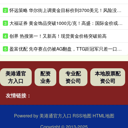
怀远策略 华尔街上调黄金目标价到3700美元！风险没这么快消停
2
大福证券 黄金饰品突破1000元/克！高盛：国际金价或升破4200美元/盎司！
3
创界 热搜第一！又新高！现货黄金价格突破前高
4
盈富优配 先夺赛点仍被AG翻盘，TTG距冠军只差一口气？_Ming_决赛_Fly
5
美港通官
配资
专业配
本地股票配
方入口
业务
资公司
资公司
友情链接：
Powered by
美港通官方入口
RSS地图
HTML地图
Copyright
© 2013-2025