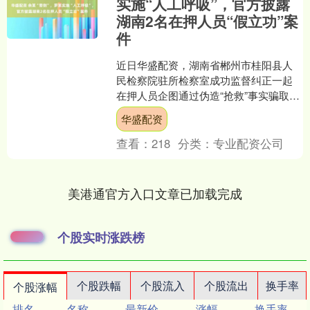
实施“人工呼吸”，官方披露
湖南2名在押人员“假立功”案
件
近日华盛配资，湖南省郴州市桂阳县人
民检察院驻所检察室成功监督纠正一起
在押人员企图通过伪造“抢救”事实骗取立
功认定的案件，有力维护了刑罚执行的
华盛配资
严肃性与司法公正。 ....
查看：
218
分类：
专业配资公司
美港通官方入口文章已加载完成
个股实时涨跌榜
个股跌幅
个股流入
个股流出
换手率
个股涨幅
排名
名称
最新价
涨幅
换手率