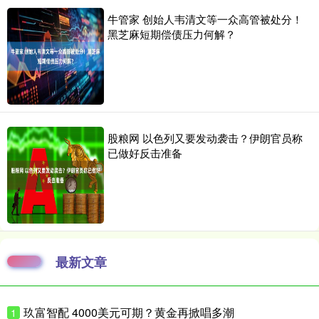
牛管家 创始人韦清文等一众高管被处分！
黑芝麻短期偿债压力何解？
股粮网 以色列又要发动袭击？伊朗官员称
已做好反击准备
最新文章
玖富智配 4000美元可期？黄金再掀唱多潮
1