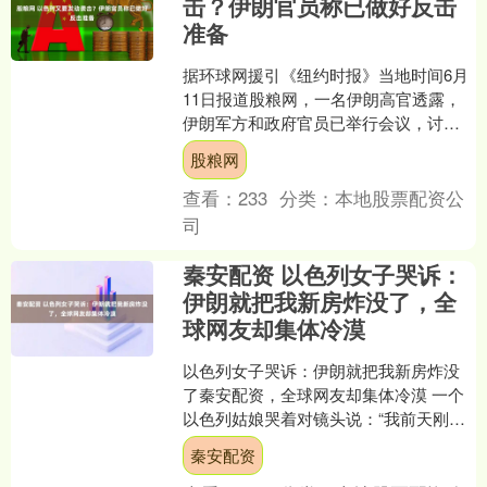
击？伊朗官员称已做好反击
准备
据环球网援引《纽约时报》当地时间6月
11日报道股粮网，一名伊朗高官透露，
伊朗军方和政府官员已举行会议，讨论
如何应对以色列可能对伊朗发动的袭
股粮网
击。 该官员称，伊朗已....
查看：
233
分类：
本地股票配资公
司
秦安配资 以色列女子哭诉：
伊朗就把我新房炸没了，全
球网友却集体冷漠
以色列女子哭诉：伊朗就把我新房炸没
了秦安配资，全球网友却集体冷漠 一个
以色列姑娘哭着对镜头说：“我前天刚搬
进新房，导弹就来了。” 轰一声响，房子
秦安配资
没了。 按理说，....