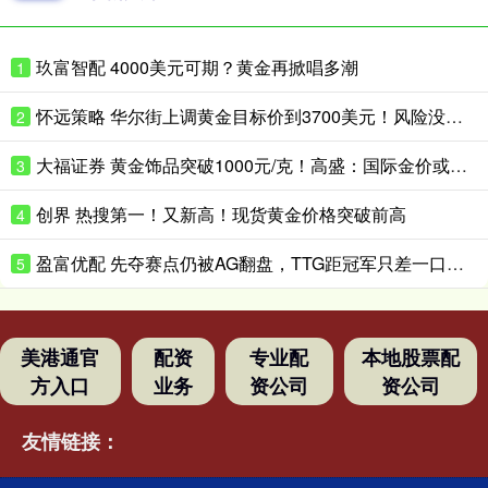
玖富智配 4000美元可期？黄金再掀唱多潮
1
怀远策略 华尔街上调黄金目标价到3700美元！风险没这么快消停
2
大福证券 黄金饰品突破1000元/克！高盛：国际金价或升破4200美元/盎司！
3
创界 热搜第一！又新高！现货黄金价格突破前高
4
盈富优配 先夺赛点仍被AG翻盘，TTG距冠军只差一口气？_Ming_决赛_Fly
5
美港通官
配资
专业配
本地股票配
方入口
业务
资公司
资公司
友情链接：