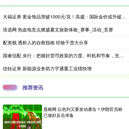
大福证券 黄金饰品突破1000元/克！高盛：国际金价或升破4200美元/盎司！
倍选网 热血电竞点燃盛夏文旅新体验_赛事_活动_竞赛
配资栈 透析人的自救指南 经验干货大分享
国睿信配 央行：把握好货币政策的力度、时机和节奏，充分释放各项货币政策效能
信钰证券 新能源业务助力宇通重工业绩快增
推荐资讯
股粮网 以色列又要发动袭击？伊朗官员称
已做好反击准备