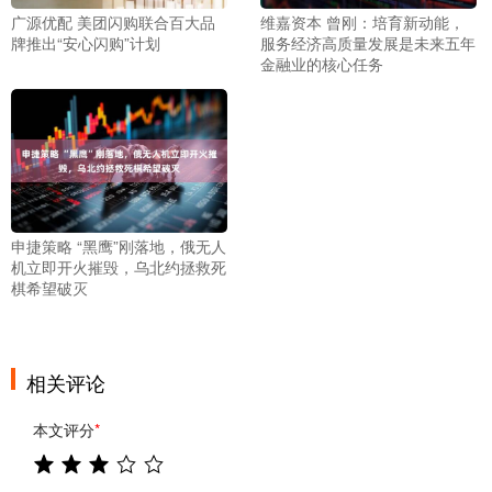
广源优配 美团闪购联合百大品
维嘉资本 曾刚：培育新动能，
牌推出“安心闪购”计划
服务经济高质量发展是未来五年
金融业的核心任务
申捷策略 “黑鹰”刚落地，俄无人
机立即开火摧毁，乌北约拯救死
棋希望破灭
相关评论
本文评分
*