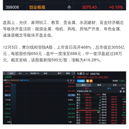
盘面上，光伏、家用轻工、教育、贵金属、水泥建材、盲盒经济概念
等板块开盘活跃；能源金属、电机、风电、房地产开发、有色金属、
减速器概念等板块开盘走低。
12月5日，摩尔线程登陆A股，上市首日高开468%，总市值近3055亿
元，每股股价报650元；盘中一度涨至688元，中一签浮盈超过28万
元。截至发稿，该股最新报590元/股，涨幅为416.28%。