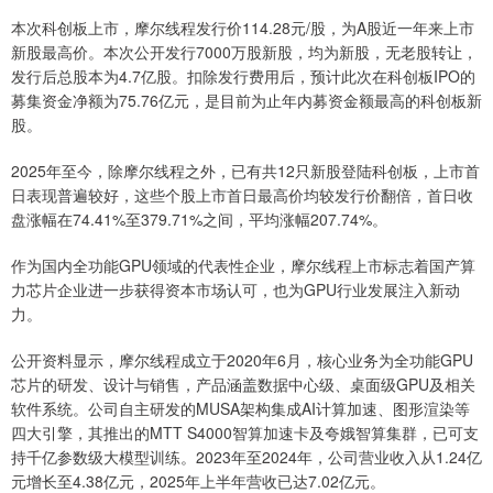
本次科创板上市，摩尔线程发行价114.28元/股，为A股近一年来上市
新股最高价。本次公开发行7000万股新股，均为新股，无老股转让，
发行后总股本为4.7亿股。扣除发行费用后，预计此次在科创板IPO的
募集资金净额为75.76亿元，是目前为止年内募资金额最高的科创板新
股。
2025年至今，除摩尔线程之外，已有共12只新股登陆科创板，上市首
日表现普遍较好，这些个股上市首日最高价均较发行价翻倍，首日收
盘涨幅在74.41%至379.71%之间，平均涨幅207.74%。
作为国内全功能GPU领域的代表性企业，摩尔线程上市标志着国产算
力芯片企业进一步获得资本市场认可，也为GPU行业发展注入新动
力。
公开资料显示，摩尔线程成立于2020年6月，核心业务为全功能GPU
芯片的研发、设计与销售，产品涵盖数据中心级、桌面级GPU及相关
软件系统。公司自主研发的MUSA架构集成AI计算加速、图形渲染等
四大引擎，其推出的MTT S4000智算加速卡及夸娥智算集群，已可支
持千亿参数级大模型训练。2023年至2024年，公司营业收入从1.24亿
元增长至4.38亿元，2025年上半年营收已达7.02亿元。