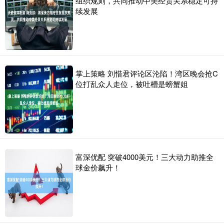
组织规则，共同推动中美经贸关系稳定可持
续发展
掌上策略 刘惜君评论区沦陷！湾区晚会抢C
位打乱众人走位，被吐槽是螃蟹姐
富深优配 突破4000美元！三大动力助推全
球金价飙升！