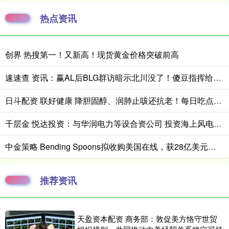
热点资讯
创界 热搜第一！又新高！现货黄金价格突破前高
速速查 资讯：赢AL后BLG群访暗示北川没了！傻豆指挥给ELK压没声_Shadow_比赛_声音
日斗配资 联好健康 降胆固醇、润肺止咳还抗老！每日吃点益处多
千层金 悦达投资：与华润电力等设合资公司 投资海上风电项目
中金策略 Bending Spoons拟收购美国在线，获28亿美元债务融资
推荐资讯
天盈资本配资 商务部：敦促美方恪守世贸