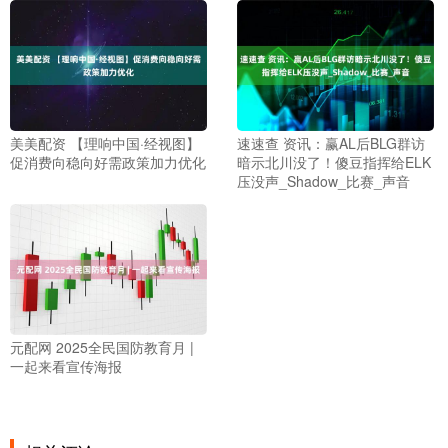
美美配资 【理响中国·经视图】
速速查 资讯：赢AL后BLG群访
促消费向稳向好需政策加力优化
暗示北川没了！傻豆指挥给ELK
压没声_Shadow_比赛_声音
元配网 2025全民国防教育月 |
一起来看宣传海报