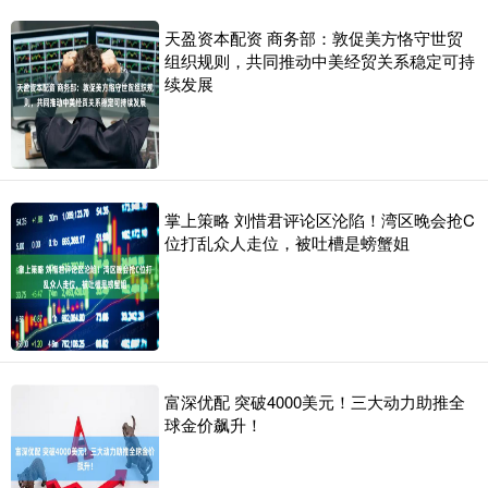
天盈资本配资 商务部：敦促美方恪守世贸
组织规则，共同推动中美经贸关系稳定可持
续发展
掌上策略 刘惜君评论区沦陷！湾区晚会抢C
位打乱众人走位，被吐槽是螃蟹姐
富深优配 突破4000美元！三大动力助推全
球金价飙升！