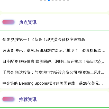
热点资讯
创界 热搜第一！又新高！现货黄金价格突破前高
速速查 资讯：赢AL后BLG群访暗示北川没了！傻豆指挥给ELK压没声_Shadow_比赛_声音
日斗配资 联好健康 降胆固醇、润肺止咳还抗老！每日吃点益处多
千层金 悦达投资：与华润电力等设合资公司 投资海上风电项目
中金策略 Bending Spoons拟收购美国在线，获28亿美元债务融资
推荐资讯