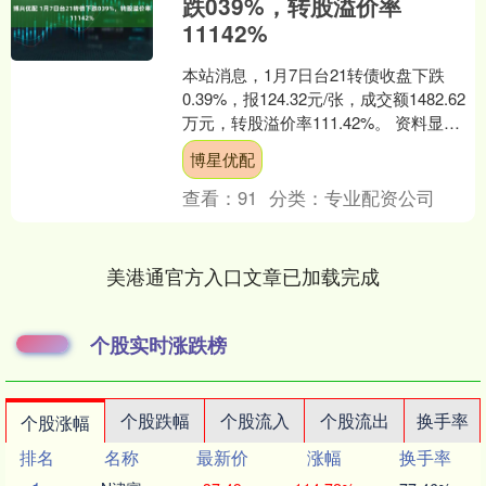
跌039%，转股溢价率
11142%
本站消息，1月7日台21转债收盘下跌
0.39%，报124.32元/张，成交额1482.62
万元，转股溢价率111.42%。 资料显
示，台21转债信用级别为“AA....
博星优配
查看：
91
分类：
专业配资公司
美港通官方入口文章已加载完成
个股实时涨跌榜
个股跌幅
个股流入
个股流出
换手率
个股涨幅
排名
名称
最新价
涨幅
换手率