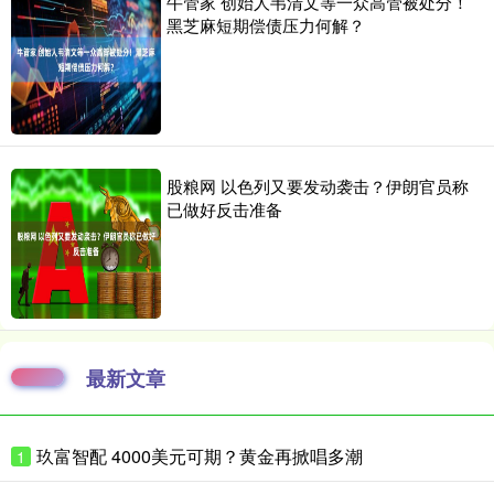
牛管家 创始人韦清文等一众高管被处分！
黑芝麻短期偿债压力何解？
股粮网 以色列又要发动袭击？伊朗官员称
已做好反击准备
最新文章
玖富智配 4000美元可期？黄金再掀唱多潮
1