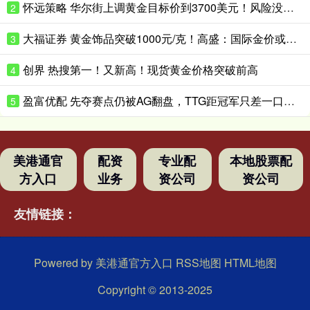
怀远策略 华尔街上调黄金目标价到3700美元！风险没这么快消停
2
大福证券 黄金饰品突破1000元/克！高盛：国际金价或升破4200美元/盎司！
3
创界 热搜第一！又新高！现货黄金价格突破前高
4
盈富优配 先夺赛点仍被AG翻盘，TTG距冠军只差一口气？_Ming_决赛_Fly
5
美港通官
配资
专业配
本地股票配
方入口
业务
资公司
资公司
友情链接：
Powered by
美港通官方入口
RSS地图
HTML地图
Copyright
© 2013-2025