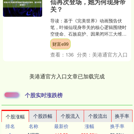
仙再次登场，她为何现身帝
关？
导读：基于《完美世界》动画预告伏
笔，叶倾仙现身帝关的核心逻辑围绕时
空使命、石族庇护、因果闭环三大维度
展开。以下将结合角色背景、剧情伏笔
财富e99
与世界观设定，深度解析其登....
查看：
136
分类：
美港通官方入口
美港通官方入口文章已加载完成
个股实时涨跌榜
个股跌幅
个股流入
个股流出
换手率
个股涨幅
排名
名称
最新价
涨幅
换手率