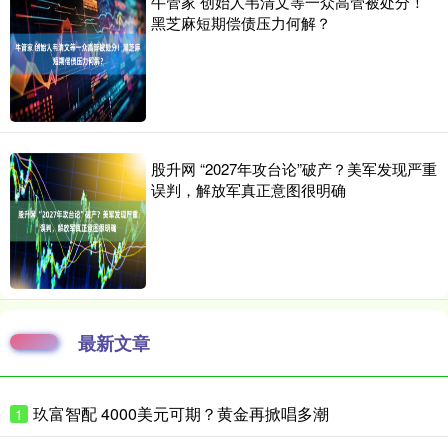
牛管家 创始人韦清文等一众高管被处分！
黑芝麻短期偿债压力何解？
股升网 “2027年攻台论”破产？美军发现严重
误判，解放军真正意图很明确
最新文章
玖富智配 4000美元可期？黄金再掀唱多潮
1