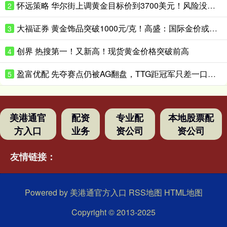
怀远策略 华尔街上调黄金目标价到3700美元！风险没这么快消停
2
大福证券 黄金饰品突破1000元/克！高盛：国际金价或升破4200美元/盎司！
3
创界 热搜第一！又新高！现货黄金价格突破前高
4
盈富优配 先夺赛点仍被AG翻盘，TTG距冠军只差一口气？_Ming_决赛_Fly
5
美港通官
配资
专业配
本地股票配
方入口
业务
资公司
资公司
友情链接：
Powered by
美港通官方入口
RSS地图
HTML地图
Copyright
© 2013-2025