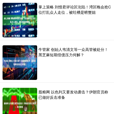
掌上策略 刘惜君评论区沦陷！湾区晚会抢C
位打乱众人走位，被吐槽是螃蟹姐
牛管家 创始人韦清文等一众高管被处分！
黑芝麻短期偿债压力何解？
股粮网 以色列又要发动袭击？伊朗官员称
已做好反击准备