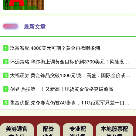
最新文章
玖富智配 4000美元可期？黄金再掀唱多潮
1
怀远策略 华尔街上调黄金目标价到3700美元！风险没这么快消停
2
大福证券 黄金饰品突破1000元/克！高盛：国际金价或升破4200美元/盎司！
3
创界 热搜第一！又新高！现货黄金价格突破前高
4
盈富优配 先夺赛点仍被AG翻盘，TTG距冠军只差一口气？_Ming_决赛_Fly
5
美港通官
配资
专业配
本地股票配