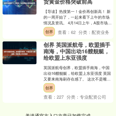
货黄金价格突破前高
【导读】热搜第一！金价再创新高！ 新
的一周开始了，一起来看下上午的市场
情况及资讯。 4月14日上午，A股市场震
荡反弹，截至午间收盘，沪指涨0.86%，
创界
查看：
62
分类：
配资业务
深成指涨0....
创界 英国派航母，欧盟插手
南海，中国出动16艘舰艇，
给欧盟上东亚强度
英国派航母创界，欧盟插手南海，中国
出动16艘舰艇，给欧盟上东亚强度 英国
又要来南海刷存在感了。 这次不是嘴
炮，英国国防大臣沙普斯在日本访问时
创界
正式宣布—— 202....
查看：
227
分类：
专业配资公司
美港通官方入口文章已加载完成