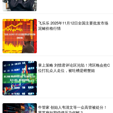
飞乐乐 2025年11月12日全国主要批发市场
泥鳅价格行情
掌上策略 刘惜君评论区沦陷！湾区晚会抢C
位打乱众人走位，被吐槽是螃蟹姐
牛管家 创始人韦清文等一众高管被处分！
黑芝麻短期偿债压力何解？