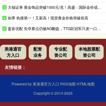
大福证券 黄金饰品突破1000元/克！高盛：国际金价或升破4200美元/盎司！
3
创界 热搜第一！又新高！现货黄金价格突破前高
4
盈富优配 先夺赛点仍被AG翻盘，TTG距冠军只差一口气？_Ming_决赛_Fly
5
美港通官
配资
专业配
本地股票配
方入口
业务
资公司
资公司
友情链接：
Powered by
美港通官方入口
RSS地图
HTML地图
Copyright
© 2013-2025