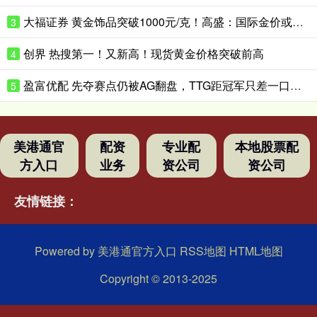
大福证券 黄金饰品突破1000元/克！高盛：国际金价或升破4200美元/盎司！
3
创界 热搜第一！又新高！现货黄金价格突破前高
4
盈富优配 先夺赛点仍被AG翻盘，TTG距冠军只差一口气？_Ming_决赛_Fly
5
美港通官
配资
专业配
本地股票配
方入口
业务
资公司
资公司
友情链接：
Powered by
美港通官方入口
RSS地图
HTML地图
Copyright
© 2013-2025