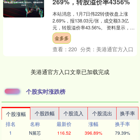
269%，转股溢价率4356%
本站消息，1月7日伟22转债收盘上涨
2.69%，报138.03元/张，成交额3.3亿
元，转股溢价率43.56%。 资料显示，伟
22转债信用级别为“AA”，债券期....
金多多
查看：
220
分类：
美港通官方入口
美港通官方入口文章已加载完成
个股实时涨跌榜
个股跌幅
个股流入
个股流出
换手率
个股涨幅
排名
名称
最新价
涨幅
换手率
1
N展芯
116.52
396.89%
79.39%