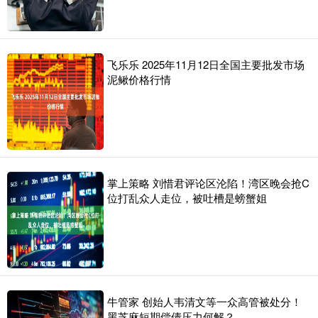
飞乐乐 2025年11月12日全国主要批发市场
泥鳅价格行情
掌上策略 刘惜君评论区沦陷！湾区晚会抢C
位打乱众人走位，被吐槽是螃蟹姐
牛管家 创始人韦清文等一众高管被处分！
黑芝麻短期偿债压力何解？