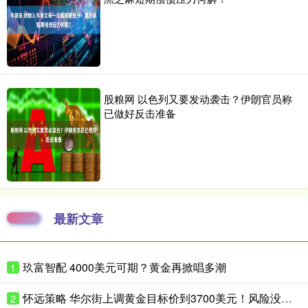
股粮网 以色列又要发动袭击？伊朗官员称
已做好反击准备
最新文章
玖富智配 4000美元可期？黄金再掀唱多潮
1
怀远策略 华尔街上调黄金目标价到3700美元！风险没这么快消停
2