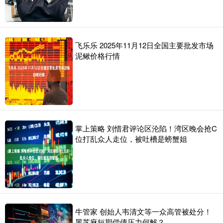
飞乐乐 2025年11月12日全国主要批发市场
泥鳅价格行情
掌上策略 刘惜君评论区沦陷！湾区晚会抢C
位打乱众人走位，被吐槽是螃蟹姐
牛管家 创始人韦清文等一众高管被处分！
黑芝麻短期偿债压力何解？