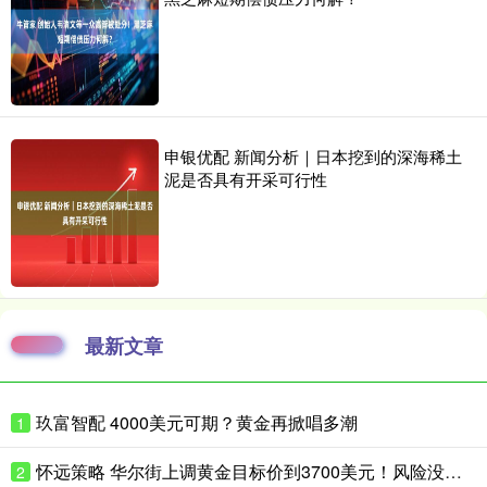
申银优配 新闻分析｜日本挖到的深海稀土
泥是否具有开采可行性
最新文章
玖富智配 4000美元可期？黄金再掀唱多潮
1
怀远策略 华尔街上调黄金目标价到3700美元！风险没这么快消停
2