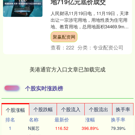
地719亿元底价成交
人民财讯11月19日电，11月19日，天津
出让一宗涉宅用地，用地性质为住宅用
地、教育用地，总用地面积34469.9m，
规划建筑面积49288.4m，住宅用地容
聚赢配资网
积....
查看：
222
分类：
专业配资公司
美港通官方入口文章已加载完成
个股实时涨跌榜
个股跌幅
个股流入
个股流出
换手率
个股涨幅
排名
名称
最新价
涨幅
换手率
1
N展芯
116.52
396.89%
79.39%