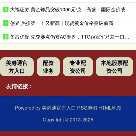
大福证券 黄金饰品突破1000元/克！高盛：国际金价或升破4200美元/盎司！
3
创界 热搜第一！又新高！现货黄金价格突破前高
4
盈富优配 先夺赛点仍被AG翻盘，TTG距冠军只差一口气？_Ming_决赛_Fly
5
美港通官
配资
专业配
本地股票配
方入口
业务
资公司
资公司
友情链接：
Powered by
美港通官方入口
RSS地图
HTML地图
Copyright
© 2013-2025