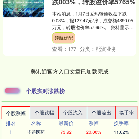
跌003%，转股溢价率5765%
本站消息，1月7日爱玛转债收盘下跌
0.03%，报127.47元/张，成交额4890.05
万元，转股溢价率57.65%。 资料显示，
爱玛转债信用级别为“AA”，债....
领航优配
查看：
177
分类：
配资业务
美港通官方入口文章已加载完成
个股实时涨跌榜
个股跌幅
个股流入
个股流出
换手率
个股涨幅
排名
名称
最新价
涨幅
换手率
1
毕得医药
73.92
20.00%
11.62%