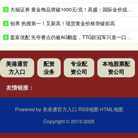
大福证券 黄金饰品突破1000元/克！高盛：国际金价或升破4200美元/盎司！
3
创界 热搜第一！又新高！现货黄金价格突破前高
4
盈富优配 先夺赛点仍被AG翻盘，TTG距冠军只差一口气？_Ming_决赛_Fly
5
美港通官
配资
专业配
本地股票配
方入口
业务
资公司
资公司
友情链接：
Powered by
美港通官方入口
RSS地图
HTML地图
Copyright
© 2013-2025