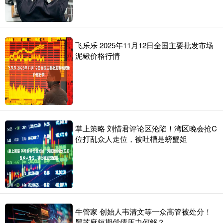
飞乐乐 2025年11月12日全国主要批发市场
泥鳅价格行情
掌上策略 刘惜君评论区沦陷！湾区晚会抢C
位打乱众人走位，被吐槽是螃蟹姐
牛管家 创始人韦清文等一众高管被处分！
黑芝麻短期偿债压力何解？