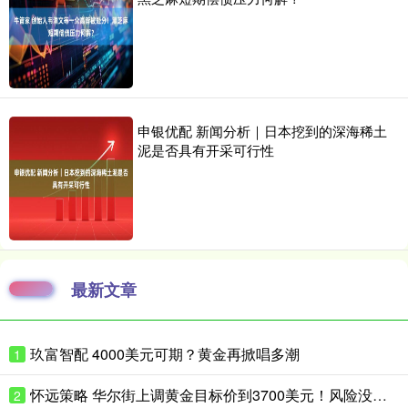
申银优配 新闻分析｜日本挖到的深海稀土
泥是否具有开采可行性
最新文章
玖富智配 4000美元可期？黄金再掀唱多潮
1
怀远策略 华尔街上调黄金目标价到3700美元！风险没这么快消停
2