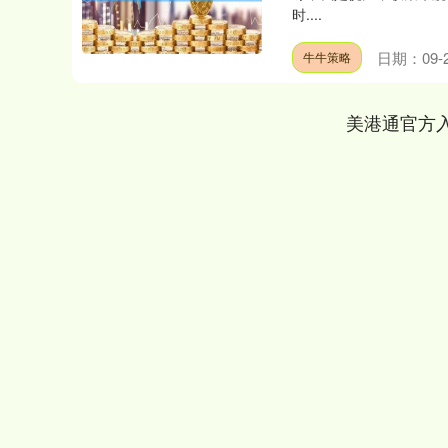
时....
日期：09-
牛牛策略
美港通官方
深证成指
14311.01
.68
1.02%
200.89
1