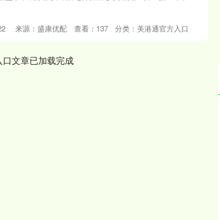
22
来源：盛康优配
查看：
137
分类：
美港通官方入口
入口文章已加载完成
沪深300
4694.44
.42%
43.13
0.93%