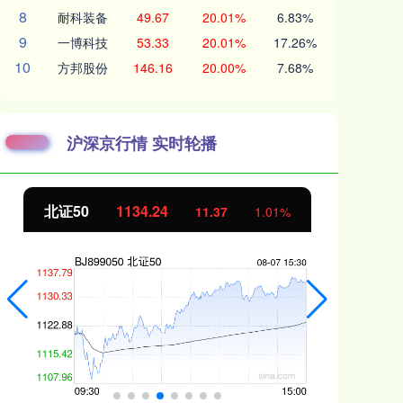
8
耐科装备
49.67
20.01%
6.83%
9
一博科技
53.33
20.01%
17.26%
10
方邦股份
146.16
20.00%
7.68%
沪深京行情 实时轮播
北证50
1134.24
创
11.37
1.01%