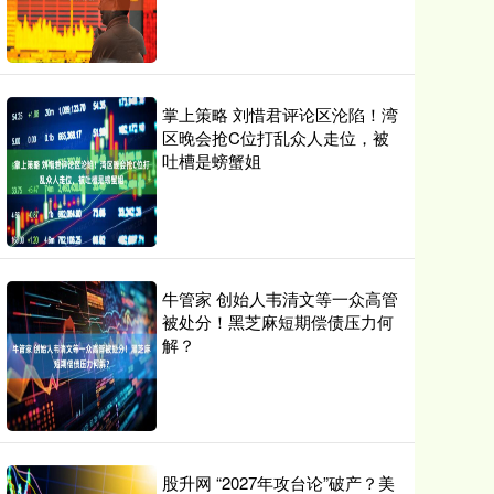
掌上策略 刘惜君评论区沦陷！湾
区晚会抢C位打乱众人走位，被
吐槽是螃蟹姐
牛管家 创始人韦清文等一众高管
被处分！黑芝麻短期偿债压力何
解？
股升网 “2027年攻台论”破产？美