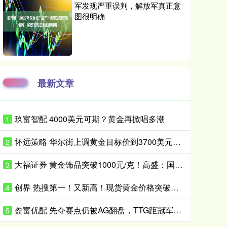
军发现严重误判，解放军真正意
图很明确
最新文章
玖富智配 4000美元可期？黄金再掀唱多潮
1
怀远策略 华尔街上调黄金目标价到3700美元！风险没这么快消停
2
大福证券 黄金饰品突破1000元/克！高盛：国际金价或升破4200美元/盎司！
3
创界 热搜第一！又新高！现货黄金价格突破前高
4
盈富优配 先夺赛点仍被AG翻盘，TTG距冠军只差一口气？_Ming_决赛_Fly
5