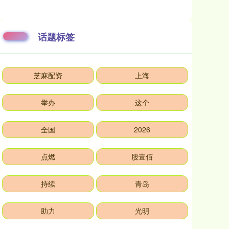
话题标签
芝麻配资
上海
举办
这个
全国
2026
点燃
股壹佰
持续
青岛
助力
光明