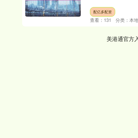
配亿多配资
查看：
131
分类：
本
美港通官方
深证成指
14311.01
.68
1.02%
200.89
1