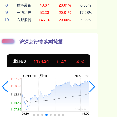
8
耐科装备
49.67
20.01%
6.83%
9
一博科技
53.33
20.01%
17.26%
10
方邦股份
146.16
20.00%
7.68%
沪深京行情 实时轮播
北证50
1134.24
创
11.37
1.01%