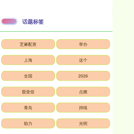
话题标签
芝麻配资
举办
上海
这个
全国
2026
股壹佰
点燃
青岛
持续
助力
光明