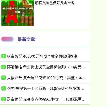
朗官员称已做好反击准备
最新文章
玖富智配 4000美元可期？黄金再掀唱多潮
1
怀远策略 华尔街上调黄金目标价到3700美元！风险没这么快消停
2
大福证券 黄金饰品突破1000元/克！高盛：国际金价或升破4200美元/盎司！
3
创界 热搜第一！又新高！现货黄金价格突破前高
4
盈富优配 先夺赛点仍被AG翻盘，TTG距冠军只差一口气？_Ming_决赛_Fly
5