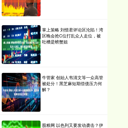
掌上策略 刘惜君评论区沦陷！湾
区晚会抢C位打乱众人走位，被
吐槽是螃蟹姐
牛管家 创始人韦清文等一众高管
被处分！黑芝麻短期偿债压力何
解？
股粮网 以色列又要发动袭击？伊