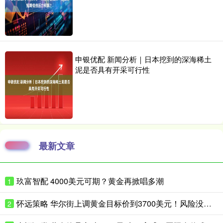
申银优配 新闻分析｜日本挖到的深海稀土
泥是否具有开采可行性
最新文章
玖富智配 4000美元可期？黄金再掀唱多潮
1
怀远策略 华尔街上调黄金目标价到3700美元！风险没这么快消停
2