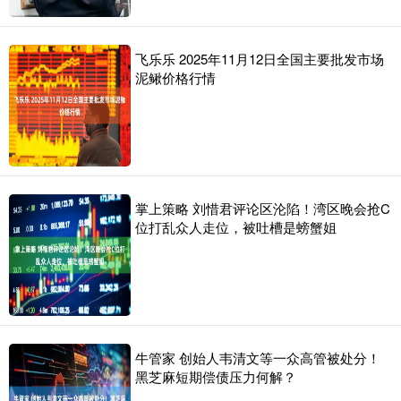
飞乐乐 2025年11月12日全国主要批发市场
泥鳅价格行情
掌上策略 刘惜君评论区沦陷！湾区晚会抢C
位打乱众人走位，被吐槽是螃蟹姐
牛管家 创始人韦清文等一众高管被处分！
黑芝麻短期偿债压力何解？