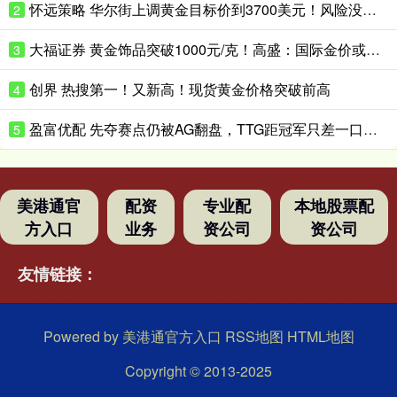
怀远策略 华尔街上调黄金目标价到3700美元！风险没这么快消停
2
大福证券 黄金饰品突破1000元/克！高盛：国际金价或升破4200美元/盎司！
3
创界 热搜第一！又新高！现货黄金价格突破前高
4
盈富优配 先夺赛点仍被AG翻盘，TTG距冠军只差一口气？_Ming_决赛_Fly
5
美港通官
配资
专业配
本地股票配
方入口
业务
资公司
资公司
友情链接：
Powered by
美港通官方入口
RSS地图
HTML地图
Copyright
© 2013-2025