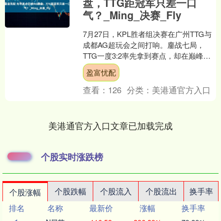
盘，TTG距冠军只差一口
气？_Ming_决赛_Fly
7月27日，KPL胜者组决赛在广州TTG与
成都AG超玩会之间打响。鏖战七局，
TTG一度3:2率先拿到赛点，却在巅峰对
决被AG连追两分，最终3:4止步决赛门
盈富忧配
外。 ....
查看：
126
分类：
美港通官方入口
美港通官方入口文章已加载完成
个股实时涨跌榜
个股跌幅
个股流入
个股流出
换手率
个股涨幅
排名
名称
最新价
涨幅
换手率