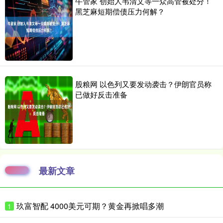
牛管家 创始人韦清文等一众高管被处分！
黑芝麻短期偿债压力何解？
股粮网 以色列又要发动袭击？伊朗官员称
已做好反击准备
最新文章
玖富智配 4000美元可期？黄金再掀唱多潮
1