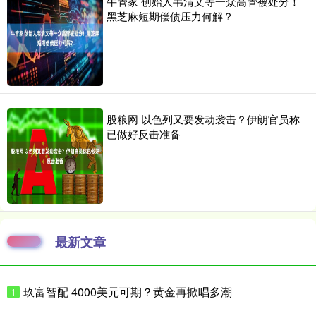
牛管家 创始人韦清文等一众高管被处分！
黑芝麻短期偿债压力何解？
股粮网 以色列又要发动袭击？伊朗官员称
已做好反击准备
最新文章
玖富智配 4000美元可期？黄金再掀唱多潮
1