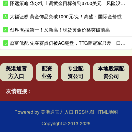
怀远策略 华尔街上调黄金目标价到3700美元！风险没这么快消停
2
大福证券 黄金饰品突破1000元/克！高盛：国际金价或升破4200美元/盎司！
3
创界 热搜第一！又新高！现货黄金价格突破前高
4
盈富优配 先夺赛点仍被AG翻盘，TTG距冠军只差一口气？_Ming_决赛_Fly
5
美港通官
配资
专业配
本地股票配
方入口
业务
资公司
资公司
友情链接：
Powered by
美港通官方入口
RSS地图
HTML地图
Copyright
© 2013-2025