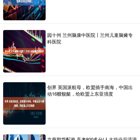
园十州 兰州脑康中医院丨兰州儿童脑瘫专
科医院
创界 英国派航母，欧盟插手南海，中国出
动16艘舰艇，给欧盟上东亚强度
文商期货配资 高考800多分!人大毕业后流浪