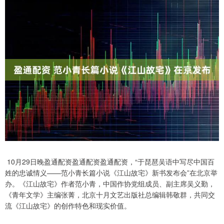
10月29日晚盈通配资盈通配资盈通配资，“于琵琶吴语中写尽中国百
姓的忠诚情义——范小青长篇小说《江山故宅》新书发布会”在北京举
办。《江山故宅》作者范小青，中国作协党组成员、副主席吴义勤，
《青年文学》主编张菁，北京十月文艺出版社总编辑韩敬群，共同交
流《江山故宅》的创作特色和现实价值。