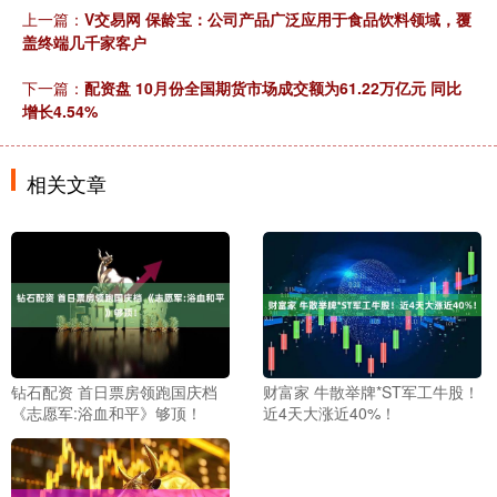
上一篇：
V交易网 保龄宝：公司产品广泛应用于食品饮料领域，覆
盖终端几千家客户
下一篇：
配资盘 10月份全国期货市场成交额为61.22万亿元 同比
增长4.54%
相关文章
钻石配资 首日票房领跑国庆档
财富家 牛散举牌*ST军工牛股！
《志愿军:浴血和平》够顶！
近4天大涨近40%！