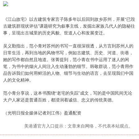
《江山故宅》以古建筑专家言子陈多年以后回到故乡苏州，开展“已毁
古建筑群现状评估”课题研究为叙事主线，发掘出家族几代人的隐秘往
事，呈现出古城里的历史风貌、世道人心和发展变迁。
吴义勤指出，范小青对苏州的书写一直很深很透，从方言到苏州人的
日常生活，再到当地的风物书写，例如古建筑、历史、河道、街巷，
她的写作都自然且地道。张菁提到，范小青在书中运用了迷人的闲
笔，为书中的烟火人间注入生动蓬勃的细节。韩敬群说，范小青用作
品告诉我们如何用鲜活的人物、细节与生动的语言，去呈现我们中国
人的文化精神。
范小青分享说，这本书围绕“老宅的失踪”成文，写的是中国民间无论
大户人家还是普通百姓，都浸润着诚信、忠义的传统美德。
（光明日报全媒体记者刘江伟）盈通配资
美港通官方入口提示：文章来自网络，不代表本站观点。