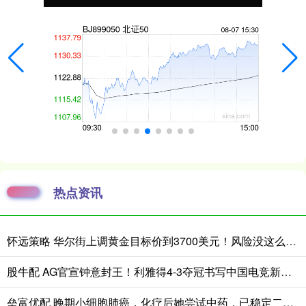
热点资讯
怀远策略 华尔街上调黄金目标价到3700美元！风险没这么快消停
股牛配 AG官宣钟意封王！利雅得4-3夺冠书写中国电竞新历史_比赛_世界杯_官方
垒富优配 晚期小细胞肺癌，化疗后她尝试中药，已稳定二十五年！