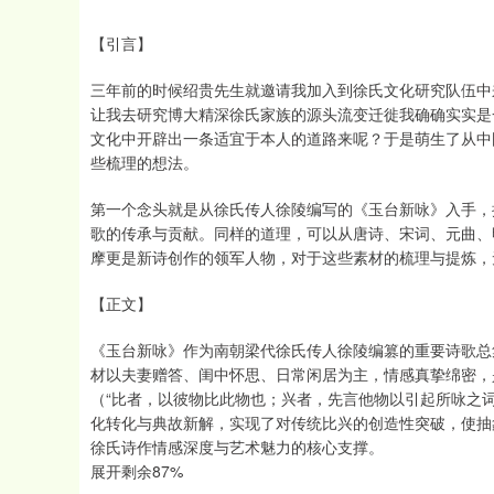
【引言】
三年前的时候绍贵先生就邀请我加入到徐氏文化研究队伍中
让我去研究博大精深徐氏家族的源头流变迁徙我确确实实是
文化中开辟出一条适宜于本人的道路来呢？于是萌生了从中
些梳理的想法。
第一个念头就是从徐氏传人徐陵编写的《玉台新咏》入手，
歌的传承与贡献。同样的道理，可以从唐诗、宋词、元曲、
摩更是新诗创作的领军人物，对于这些素材的梳理与提炼，
【正文】
《玉台新咏》作为南朝梁代徐氏传人徐陵编篡的重要诗歌总集
材以夫妻赠答、闺中怀思、日常闲居为主，情感真挚绵密，是
（“比者，以彼物比此物也；兴者，先言他物以引起所咏之
化转化与典故新解，实现了对传统比兴的创造性突破，使抽
徐氏诗作情感深度与艺术魅力的核心支撑。
展开剩余87%