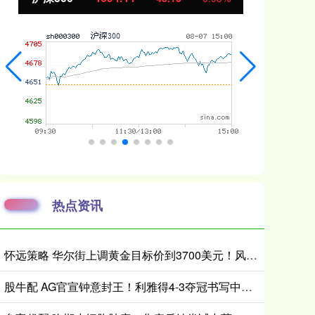
热点资讯
怀远策略 华尔街上调黄金目标价到3700美元！风险没这么快消停
股牛配 AG官宣钟意封王！利雅得4-3夺冠书写中国电竞新历史_比赛_世界杯_官方