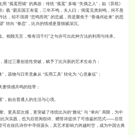
“孤鸾照镜” 的典故：传统 “孤鸾” 多喻 “失偶之人”，如《异苑》
）载 “罽宾国王有鸾，三年不鸣，夫人曰：‘闻鸾见类则鸣，何不悬
作比，却不强调 “悲鸣而死” 的悲戚，而是聚焦于 “香魂何处来” 的思
绝望” 转向 “眷恋”，比兴的情感更显细腻深沉。
妆。相顾无言，惟有泪千行”之句亦可出此种方法的利用与传承。
，通过三重创造性突破，赋予了比兴新的艺术生命力：
”，器物与日常意象从 “实用工具” 转化为 “心意象征”；
夫妻情感共鸣的纽带；
情感”，贴合普通人的生活与心境。
更具层次感，更突破了传统比兴的“雅化” 与 “单向” 局限，为中
作的比兴实践，也为后世闺怨诗、赠答诗提供了可借鉴的范式——后世
手法，皆可在徐氏诗作中寻得源头，其艺术影响力跨越时空，成为中国古典