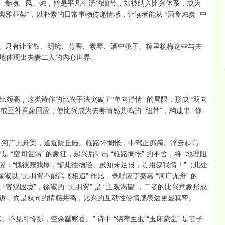
的酒、食物、风、烛，皆是平凡生活的细节，却被纳入比兴体系，成为
 “典雅框架”，以朴素的日常事物传递情感，让读者能从 “酒食烛炭” 中
与升华。只有让宝钗、明镜、芳香、素琴、酒中桃子、粽里杨梅这些与夫
地体现出夫妻二人的内心世界。
比颇高，这类诗作的比兴手法突破了“单向抒情” 的局限，形成 “双向
或互补意象回应，使比兴成为夫妻情感共鸣的 “纽带”，构建出 “你
：“河广无舟梁，道近隔丘陆。临路怀惆怅，中驾正踯躅。浮云起高
皆是 “空间阻隔” 的象征，起兴后引出 “临路惆怅” 的不舍，将 “地理阻
意象回应：“愧彼赠我厚，惭此往物轻。虽知未足报，贵用叙我情！”（此处
以 “无羽翼不能高飞相追” 作比，既呼应了秦嘉 “河广无舟” 的
是 “客观困境”，徐淑的 “无羽翼” 是 “主观渴望”，二者的比兴意象形成
倾诉，而是双向的情感共鸣，比兴的互动性使情感表达更显真挚。
。不见可怜影，空余黼账香。” 诗中 “锦荐生虫”“玉床蒙尘” 是妻子