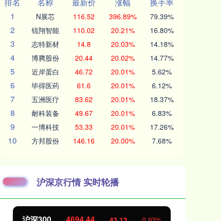
排名
名称
最新价
涨幅
换手率
1
N展芯
116.52
396.89%
79.39%
2
锐翔智能
110.02
20.21%
16.80%
3
志特新材
14.8
20.03%
14.18%
4
博腾股份
20.44
20.02%
14.77%
5
近岸蛋白
46.72
20.01%
5.62%
6
毕得医药
61.6
20.01%
6.12%
7
五洲医疗
83.62
20.01%
18.37%
8
耐科装备
49.67
20.01%
6.83%
9
一博科技
53.33
20.01%
17.26%
10
方邦股份
146.16
20.00%
7.68%
沪深京行情 实时轮播
北证50
1134.24
创
11.37
1.01%