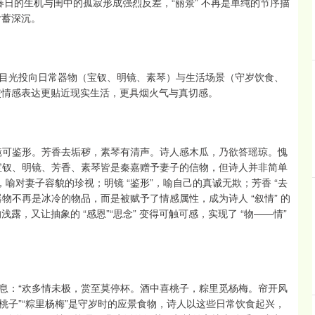
——春日的生机与闺中的孤寂形成强烈反差，“丽景” 不再是单纯的节序描
含蓄深沉。
目光投向日常器物（宝钗、明镜、素琴）与生活场景（守岁饮食、
限，使情感表达更贴近现实生活，更具烟火气与真切感。
镜可鉴形。芳香去垢秽，素琴有清声。诗人感木瓜，乃欲答瑶琼。愧
宝钗、明镜、芳香、素琴皆是秦嘉赠予妻子的信物，但诗人并非简单
喻对妻子容貌的珍视；明镜 “鉴形”，喻自己的真诚无欺；芳香 “去
器物不再是冰冷的物品，而是被赋予了情感属性，成为诗人 “叙情” 的
浅露，又让抽象的 “感恩”“思念” 变得可触可感，实现了 “物——情”
息：“欢多情未极，赏至莫停杯。酒中喜桃子，粽里觅杨梅。帘开风
桃子”“粽里杨梅”是守岁时的应景食物，诗人以这些日常饮食起兴，