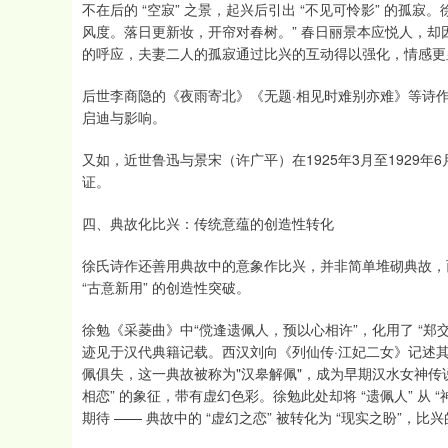
不在后的 “空寂” 之景，起兴后引出 “不见可怜影” 的孤寂。
风度。落日更新妆，开帘对春树。” 春日丽景本应悦人，却因 “良
的呼应，夫妻二人的孤寂通过比兴的互动得以强化，情感更
后世李商隐的《夜雨寄北》《无题·相见时难别亦难》等诗作
启迪与影响。
又如，近世鲁迅与景宋（许广平）在1925年3月至1929
证。
四、典故化比兴：传统意蕴的创造性转化
徐氏诗作还善用典故中的意象作比兴，并非简单堆砌典故，
“古意新用” 的创造性突破。
徐勉《采菱曲》中“傥逢遗佩人，预以心相许”，化用了 “郑
迹见于汉代典籍记载。西汉刘向《列仙传·江妃二女》记述
佩俱失，这一典故被称为"汉皋解佩"，成为早期汉水女神传
相恋” 的象征，带有虚幻色彩。徐勉此处却将 “遗佩人” 从 “
期待 —— 典故中的 “虚幻之恋” 被转化为 “现实之盼”，比