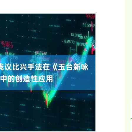
沪深300
4694.44
.42%
43.13
0.93%