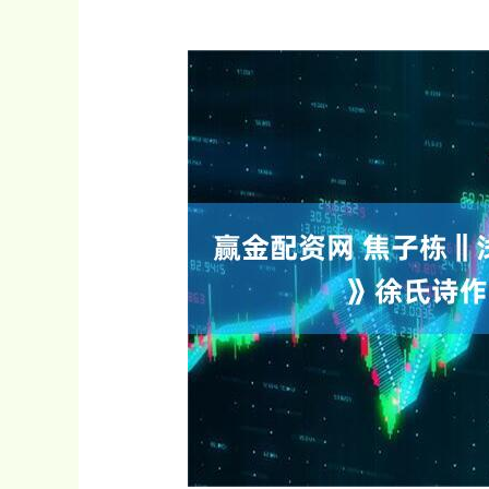
深证成指
14311.01
.68
1.02%
200.89
1