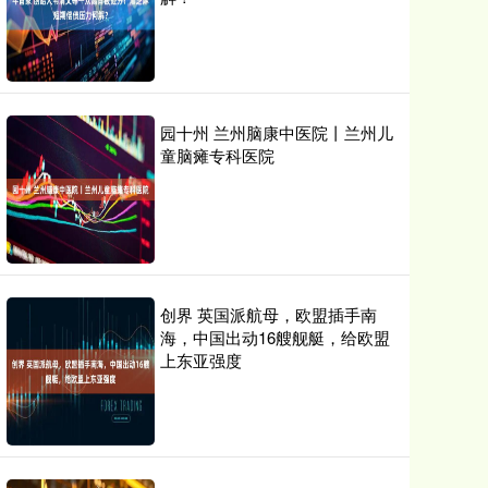
园十州 兰州脑康中医院丨兰州儿
童脑瘫专科医院
创界 英国派航母，欧盟插手南
海，中国出动16艘舰艇，给欧盟
上东亚强度