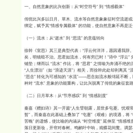
一、自然意象的比兴创新：从“时空符号” 到 “情感载体”
传统比兴多以日月、草木、流水等自然意象象征时空流逝或
绑定，赋予其“情感专属载体” 的功能，使自然意象不再是泛
（一）流水：从“逝水” 到 “思流” 的意蕴转向
徐幹《室思》其三是典型代表：“浮云何洋洋，愿因通我辞
矣，明镜暗不治。思君如流水，何有穷已时！”诗中 “浮云” 先
铺垫；继而以 “流水” 作比，将 “思君” 之情喻为奔涌不绝的
“人生漂泊”（如 “浪迹天涯”）相关，而徐幹此处却剥离其 “
“思念” 转化为可感知的 “水流”——思念如流水般绵延不断
种对 “流水” 意象的功能重构，让比兴脱离了传统的象征
（二）日月草木：从“节序感叹” 到 “情感刻度”
秦嘉《赠妇诗》其一开篇“人生譬朝露，居世多屯蹇。忧艰常早至，
暂”，而秦嘉在此基础上叠加了 “屯蹇”（艰难）的境遇，将 “
苦晚” 的遗憾，使比喻的内涵从 “时空维度” 延伸至 “情
落日更新妆，开帘对春树。鸣鹂叶中响，戏蝶花间鹜。调瑟本要欢