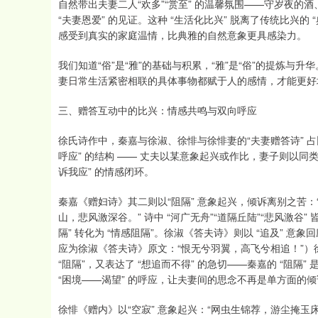
自然带出夫妻二人“欢多”“赏至” 的温馨氛围——守岁夜
“夫妻恩爱” 的见证。这种 “生活化比兴” 脱离了传统比兴的
感受到真实的家庭温情，比典雅的自然意象更具感染力。
我们知道“俗”是“雅”的基础与积累，“雅”是“俗”的提炼
妻日常生活紧密相联的具体事物都赋于人的感情，才能更好
三、赠答互动中的比兴：情感共鸣与双向呼应
徐氏诗作中，秦嘉与徐淑、徐悱与徐悱妻的“夫妻赠答诗” 占
呼应” 的结构 —— 丈夫以某意象起兴或作比，妻子则以同类
诉我应” 的情感闭环。
秦嘉《赠妇诗》其二则以“阻隔” 意象起兴，倾诉离别之苦
山，悲风激深谷。” 诗中 “河广无舟”“道隔丘陆”“悲风激谷” 
隔” 转化为 “情感阻隔”。徐淑《答夫诗》则以 “追及” 
应为徐淑《答夫诗》原文：“恨无兮羽翼，高飞兮相追！”）徐淑
“阻隔”，又表达了 “想追而不得” 的急切——秦嘉的 “阻隔” 
“困境——渴望” 的呼应，让夫妻间的思念不再是单方面的
徐悱《赠内》以“空寂” 意象起兴：“网虫生锦荐，游尘掩玉床