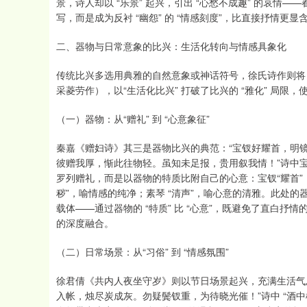
景，诗人却以 “乐景” 起兴，引出 “心愁不成趣” 的哀情
写，而是成为反衬 “幽怨” 的 “情感刻度”，比直接抒情更显
二、器物与日常意象的比兴：生活化转向与情感具象化
传统比兴多选用典雅的自然意象或神话符号，徐氏诗作则将
采菱劳作），以“生活化比兴” 打破了比兴的 “雅化” 局
（一）器物：从“赠礼” 到 “心意象征”
秦嘉《赠妇诗》其三是器物比兴的典范：“宝钗好耀首，明
彼赠我厚，惭此往物轻。虽知未足报，贵用叙我情！”诗中
罗列赠礼，而是以器物的特质比附自己的心意：宝钗“耀首”，
秽”，喻情感的纯净；素琴 “清声”，喻心意的清雅。此处的
载体——通过器物的 “特质” 比 “心意”，既避免了直白抒情的
的深度融合。
（二）日常场景：从“习俗” 到 “情感氛围”
徐君倩《共内人夜坐守岁》则以节日场景起兴，充满生活气
入帐，烛尽炭成灰。勿疑鬓钗重，为待晓光催！”诗中 “酒中