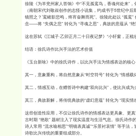
徐陵《为羊兖州家人答饷》中“不见孤鸾鸟，香魂何处来”，化用 
（南朝宋代刘敬叔创作的志怪小说集，约成书于5世纪中后期
镜照之？’鸾睹影悲鸣，终宵奋舞而死”。徐陵此处以 “孤鸾” 
念——将 “失偶之悲” 转化为 “寻魂之思”，典故的意蕴从 “
这在苏轼《江城子·乙卯正月二十日夜记梦》“小轩窗，正梳
结语：徐氏诗作比兴手法的艺术价值
《玉台新咏》中的徐氏诗作，以比兴手法为情感表达的核心
其一，意象重构，将自然意象从“时空符号” 转化为 “情感载体
其二，情感互动，在赠答诗中构建“双向比兴”，使比兴成为
其三，典故新解，将传统典故的“虚幻意蕴” 转化为 “现实
这些创造性应用，不仅让徐氏诗作的情感表达更具象、更真挚、
古时期 “艳歌” 题材注入了现实温度与生活气息。徐氏诗
诗人常用 “流水喻相思”“明镜表真诚”“乐景衬哀情” 等
诗歌比兴传统的重要组成部分。