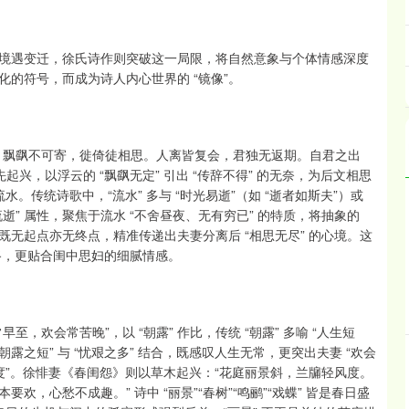
境遇变迁，徐氏诗作则突破这一局限，将自然意象与个体情感深度
化的符号，而成为诗人内心世界的 “镜像”。
。飘飖不可寄，徙倚徒相思。人离皆复会，君独无返期。自君之出
起兴，以浮云的 “飘飖无定” 引出 “传辞不得” 的无奈，为后文相思
流水。传统诗歌中，“流水” 多与 “时光易逝”（如 “逝者如斯夫”）或
流逝” 属性，聚焦于流水 “不舍昼夜、无有穷已” 的特质，将抽象的
，既无起点亦无终点，精准传递出夫妻分离后 “相思无尽” 的心境。这
套路，更贴合闺中思妇的细腻情感。
欢会常苦晚”，以 “朝露” 作比，传统 “朝露” 多喻 “人生短
朝露之短” 与 “忧艰之多” 结合，既感叹人生无常，更突出夫妻 “欢会
感维度”。徐悱妻《春闺怨》则以草木起兴：“花庭丽景斜，兰牖轻风度。
，心愁不成趣。” 诗中 “丽景”“春树”“鸣鹂”“戏蝶” 皆是春日盛