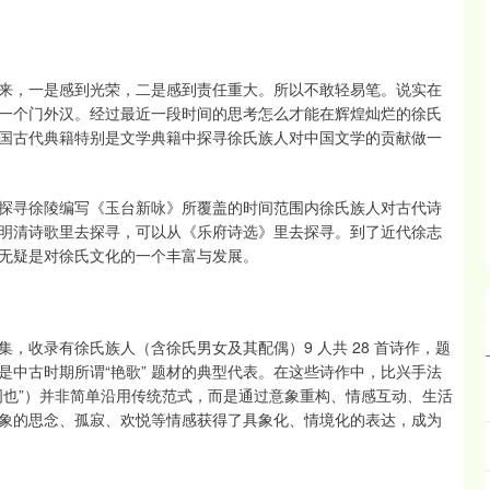
来，一是感到光荣，二是感到责任重大。所以不敢轻易笔。说实在
一个门外汉。经过最近一段时间的思考怎么才能在辉煌灿烂的徐氏
国古代典籍特别是文学典籍中探寻徐氏族人对中国文学的贡献做一
探寻徐陵编写《玉台新咏》所覆盖的时间范围内徐氏族人对古代诗
明清诗歌里去探寻，可以从《乐府诗选》里去探寻。到了近代徐志
无疑是对徐氏文化的一个丰富与发展。
，收录有徐氏族人（含徐氏男女及其配偶）9 人共 28 首诗作，题
中古时期所谓“艳歌” 题材的典型代表。在这些诗作中，比兴手法
词也”）并非简单沿用传统范式，而是通过意象重构、情感互动、生活
象的思念、孤寂、欢悦等情感获得了具象化、情境化的表达，成为