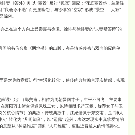
徐悱妻《答外》则以 “丽景” 反衬 “孤寂” 回应：“花庭丽景斜，兰牖轻
会今不遇” 而更显幽怨，与徐悱的 “空寂” 形成 “景空 — 人寂”
显绵密。
亦是在这个方向上受秦嘉与徐淑、徐悱与徐悱妻的“夫妻赠答诗”的
年6月间的书信合集《两地书》的出版，亦是情感共鸣与双向响应的例
而是对典故意蕴进行“生活化转化”，使传统典故贴合现实情感，实现
交甫遇江妃” （郑交甫，相传为周朝晋国才子，生平不可考，主要事
其在襄阳万山渚台偶遇佩珠二女，以诗相酬求得玉佩，旋即女子与玉
说的核心情节）的典故：传统典故中，江妃遗佩于郑交甫，是 “神人
神人” 转化为 “凡间知音”，以 “遗佩” 起兴，表达对现实中真挚爱情的
兴的意蕴从 “神话维度” 落到 “人间维度”，更贴近普通人的情感诉求。