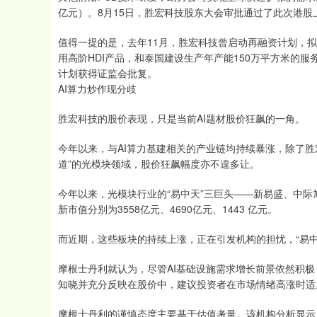
亿元）。8月15日，胜宏科技股东大会审批通过了此次港股
值得一提的是，去年11月，胜宏科技曾启动再融资计划，拟
用高阶HDI产品，和泰国建设生产年产能150万平方米的服
计划获得证监会批复。
AI算力炒作现分歧
胜宏科技的股价表现，只是当前AI题材股价狂飙的一角。
今年以来，与AI算力基建相关的产业链均持续暴涨，除了胜宏
道”的光模块领域，股价狂飙幅度亦不遑多让。
今年以来，光模块行业的“易中天”三巨头——新易盛、中际旭创、
新市值分别为3558亿元、4690亿元、1443 亿元。
而近期，这些板块的持续上涨，正在引发机构的担忧，“易
摩根士丹利就认为，尽管AI基础设施需求增长前景依然积
知晓并充分反映在股价中，建议投资者在市场情绪高涨时适
摩根士丹利的谨慎态度主要基于估值考量。该机构分析显示