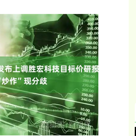
北证50
1134.24
3%
11.37
1.01%