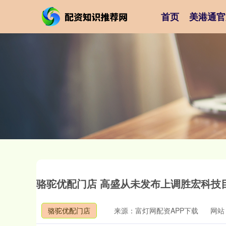
首页
美港通官
骆驼优配门店 高盛从未发布上调胜宏科技目
骆驼优配门店
来源：富灯网配资APP下载
网站