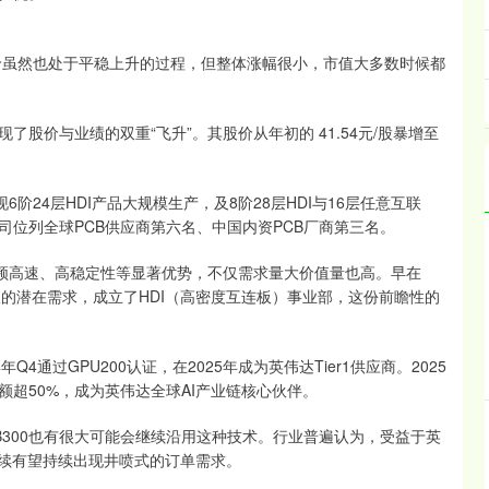
股价虽然也处于平稳上升的过程，但整体涨幅很小，市值大多数时候都
股价与业绩的双重“飞升”。其股价从年初的 41.54元/股暴增至
阶24层HDI产品大规模生产，及8阶28层HDI与16层任意互联
数据，公司位列全球PCB供应商第六名、中国内资PCB厂商第三名。
高频高速、高稳定性等显著优势，不仅需求量大价值量也高。早在
板的潜在需求，成立了HDI（高密度互连板）事业部，这份前瞻性的
Q4通过GPU200认证，在2025年成为英伟达Tier1供应商。2025
额超50%，成为英伟达全球AI产业链核心伙伴。
GB300也有很大可能会继续沿用这种技术。行业普遍认为，受益于英
后续有望持续出现井喷式的订单需求。