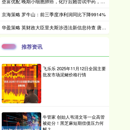
垒富优配 晚期小细胞肺癌，化疗后她尝试中药，已稳定二十五年！
京海策略 罗牛山：前三季度净利润同比下降9914%
华盈策略 英财政大臣里夫斯涉违法新信息待查 唐宁街确认其将发布下月预算
推荐资讯
飞乐乐 2025年11月12日全国主要
批发市场泥鳅价格行情
牛管家 创始人韦清文等一众高管
被处分！黑芝麻短期偿债压力何
解？