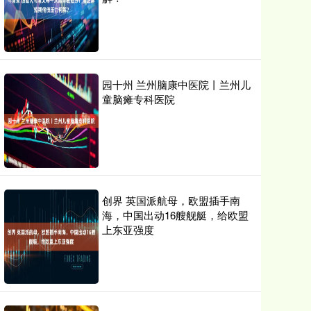
园十州 兰州脑康中医院丨兰州儿
童脑瘫专科医院
创界 英国派航母，欧盟插手南
海，中国出动16艘舰艇，给欧盟
上东亚强度