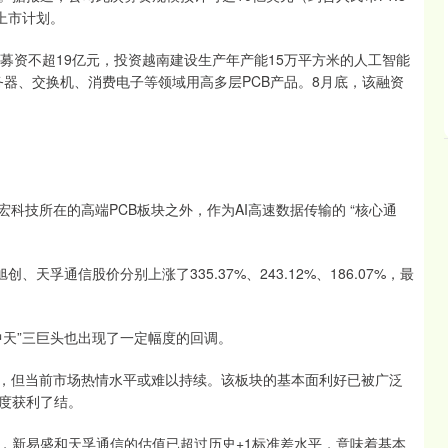
上市计划。
募资不超19亿元，投资越南建设生产年产能15万平方米的人工智能
务器、交换机、消费电子等领域用高多层PCB产品。8月底，该融资
科技所在的高端PCB板块之外，作为AI高速数据传输的 “核心通
天孚通信股价分别上涨了335.37%、243.12%、186.07%，最
中天”三巨头也出现了一定幅度的回调。
极，但当前市场热情水平或难以持续。该板块的基本面利好已被广泛
度获利了结。
，新易盛和天孚通信的估值已超过历史+1标准差水平，意味着基本