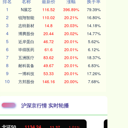
排名
名称
最新价
涨幅
换手率
1
N展芯
116.52
396.89%
79.39%
2
锐翔智能
110.02
20.21%
16.80%
3
志特新材
14.8
20.03%
14.18%
4
博腾股份
20.44
20.02%
14.77%
5
近岸蛋白
46.72
20.01%
5.62%
6
毕得医药
61.6
20.01%
6.12%
7
五洲医疗
83.62
20.01%
18.37%
8
耐科装备
49.67
20.01%
6.83%
9
一博科技
53.33
20.01%
17.26%
10
方邦股份
146.16
20.00%
7.68%
沪深京行情 实时轮播
创业板指
3563.12
基
47.56
1.35%