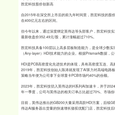
胜宏科技股价创新高
自2015年在深交所上市后的前九年时间里，胜宏科技的
在400亿元左右的区间。
但今年以来，通过深度绑定英伟达等头部客户，胜宏科技实现了
最新收盘价352.49元/股，累计涨幅超过710%。
胜宏科技具备100层以上高多层板制造能力，是全球少数实现6
（Any-layer）HDI技术能力的企业。根据Prismark
HDI是PCB高密度化先进技术的体现，具有高密度互连、
2019年，胜宏科技创始人陈涛就发现了AI算力对高端电路
策略当年便为公司拿下全球显卡PCB市场约40%的份额。
2023年，胜宏科技切入英伟达的H系列AI加速卡，并于2024年
年一季度，公司与英伟达的相关订单占比超过70%、市场份
目前，英伟达推出的GB200大量采用高阶HDI方案，后续
伟达AI服务器出货量的快速增长骆驼优配门店，胜宏科技