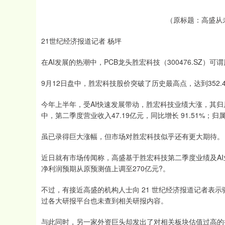
（原标题：高盛从未
21世纪经济报道记者 杨坪
在AI发展的热潮中，PCB龙头胜宏科技（300476.SZ）可
9月12日盘中，胜宏科技股价突破了历史最高点，达到352.
今年上半年，受AI快速发展带动，胜宏科技业绩大涨，其归属于
中，第二季度营业收入47.19亿元，同比增长 91.51%；归属
虽已录得巨大涨幅，但市场对胜宏科技似乎还有更大期待。
近日就有市场传闻称，高盛基于胜宏科技第二季度业绩及AI业
净利润预期从原预测值上调至270亿元?。
不过，有接近高盛的机构人士向 21 世纪经济报道记者表
过各大研报平台也未查到相关研报内容。
与此同时，另一家外资巨头却发出了对相关板块估值过高的