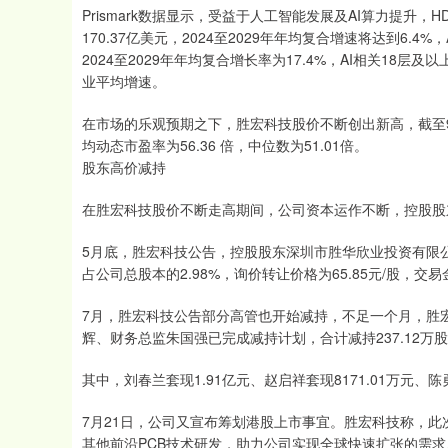
Prismark数据显示，受益于人工智能发展及AI算力提升，
170.37亿美元，2024至2029年年均复合增速将达到6.4
2024至2029年年均复合增长率为17.4%，AI相关18层及以
业平均增速。
在市场的乐观预期之下，胜宏科技股价不断创出新高，截至9月
均动态市盈率为56.36 倍，中位数为51.01倍。
股东高价减持
在胜宏科技股价不断走高期间，公司资本运作不断，控股股
5月底，胜宏科技公告，控股股东深圳市胜华欣业投资有限公司
占公司总股本的2.98%，询价转让价格为65.85元/股，交易金
7月，胜宏科技公告部分高管也开始减持，不足一个月，胜
辉、财务总监朱国强已完成减持计划，合计减持237.12万股（
其中，刘春兰套现1.91亿元、赵启祥套现8171.01万元、陈勇套
7月21日，公司又宣布筹划港股上市事宜。胜宏科技称，此
其他前沿PCB技术研发，助力公司实现全球快速扩张的需求