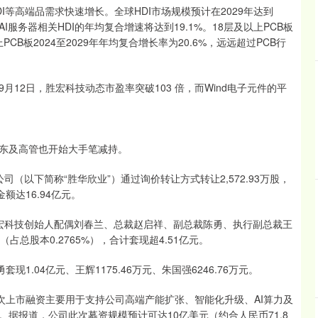
HDI等高端品需求快速增长。全球HDI市场规模预计在2029年达到
%，AI服务器相关HDI的年均复合增速将达到19.1%。18层及以上PCB板
上PCB板2024至2029年年均复合增长率为20.6%，远远超过PCB行
12日，胜宏科技动态市盈率突破103 倍，而Wind电子元件的平
东及高管也开始大手笔减持。
（以下简称“胜华欣业”）通过询价转让方式转让2,572.93万股，
额达16.94亿元。
宏科技创始人配偶刘春兰、总裁赵启祥、副总裁陈勇、执行副总裁王
占总股本0.2765%），合计套现超4.51亿元。
现1.04亿元、王辉1175.46万元、朱国强6246.76万元。
次上市融资主要用于支持公司高端产能扩张、智能化升级、AI算力及
。据报道，公司此次募资规模预计可达10亿美元（约合人民币71.8