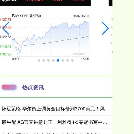
热点资讯
怀远策略 华尔街上调黄金目标价到3700美元！风险没这么快消停
股牛配 AG官宣钟意封王！利雅得4-3夺冠书写中国电竞新历史_比赛_世界杯_官方