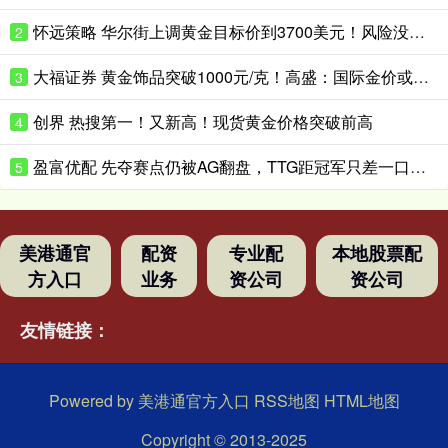
怀远策略 华尔街上调黄金目标价到3700美元！风险没这么快消停
2
大福证券 黄金饰品突破1000元/克！高盛：国际金价或升破4200美元/盎司！
3
创界 热搜第一！又新高！现货黄金价格突破前高
4
盈富优配 先夺赛点仍被AG翻盘，TTG距冠军只差一口气？_Ming_决赛_Fly
5
美港通官
配资
专业配
本地股票配
方入口
业务
资公司
资公司
友情链接：
Powered by
美港通官方入口
RSS地图
HTML地图
Copyright
© 2013-2025