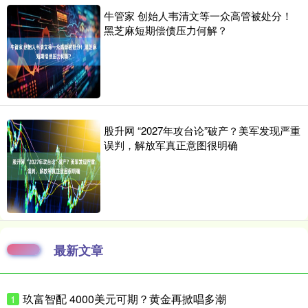
牛管家 创始人韦清文等一众高管被处分！
黑芝麻短期偿债压力何解？
股升网 “2027年攻台论”破产？美军发现严重
误判，解放军真正意图很明确
最新文章
玖富智配 4000美元可期？黄金再掀唱多潮
1