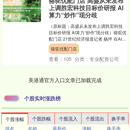
骆驼优配门店 高盛从未发布
上调胜宏科技目标价研报 AI
算力“炒作”现分歧
（原标题：高盛从未发布上调胜宏科技
目标价研报 AI算力“炒作”现分歧）骆驼优
配门店 21世纪经济报道记者 杨坪 在AI发
展的热潮中，PCB龙头胜宏科技
骆驼优配门店
（3004....
查看：
105
分类：
专业配资公司
美港通官方入口文章已加载完成
个股实时涨跌榜
个股跌幅
个股流入
个股流出
换手率
个股涨幅
排名
名称
最新价
涨幅
换手率