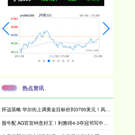
热点资讯
怀远策略 华尔街上调黄金目标价到3700美元！风险没这么快消停
股牛配 AG官宣钟意封王！利雅得4-3夺冠书写中国电竞新历史_比赛_世界杯_官方