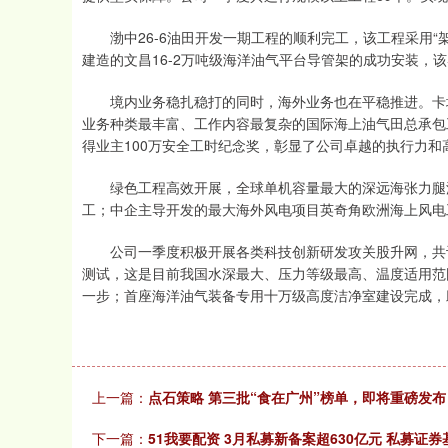
渤中26-6油田开发一期工程的顺利完工，该工程采用“架
建造的文昌16-2万吨级海洋油气平台导管架的成功安装，
境内业务稳扎稳打的同时，海外业务也在平稳推进。卡塔尔I
业务种类最丰富、工作内容最复杂的国际海上油气田总承包
得业主100万安全工时纪念奖，彰显了公司卓越的执行力和
绿色工程高效开展，全球单机容量最大的深远海张力腿浮
工；中企主导开发的最大海外风电项目英奇角欧洲海上风电
公司一季度积极开展各类科技创新研发攻关股升网，共计
测试，这是目前我国水深最大、压力等级最高、温度适用范
一步；首座海洋油气装备专用十万级高度洁净室建设完成，
上一篇：
点石策略 第三批“食在广州”榜单，即将重磅发布
下一篇：
51我要配资 3月私募新备案超630亿元 私募证