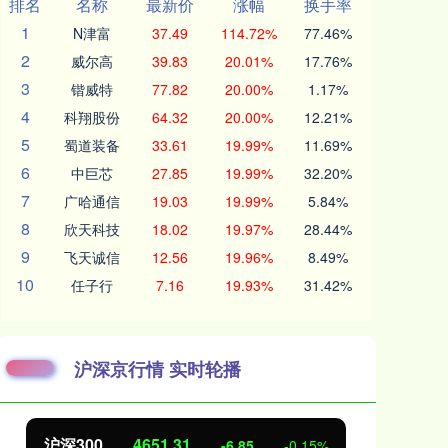
排名
名称
最新价
涨幅
换手率
1
N津富
37.49
114.72%
77.46%
2
威尔高
39.83
20.01%
17.76%
3
锴威特
77.82
20.00%
1.17%
4
科翔股份
64.32
20.00%
12.21%
5
蜀道装备
33.61
19.99%
11.69%
6
中巨芯
27.85
19.99%
32.20%
7
广哈通信
19.03
19.99%
5.84%
8
欣天科技
18.02
19.97%
28.44%
9
飞天诚信
12.56
19.96%
8.49%
10
任子行
7.16
19.93%
31.42%
沪深京行情 实时轮播
31
北证50
1122.88
-6.85
-0.15%
3.4