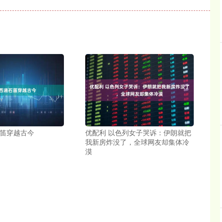
石笛穿越古今
优配利 以色列女子哭诉：伊朗就把
我新房炸没了，全球网友却集体冷
漠