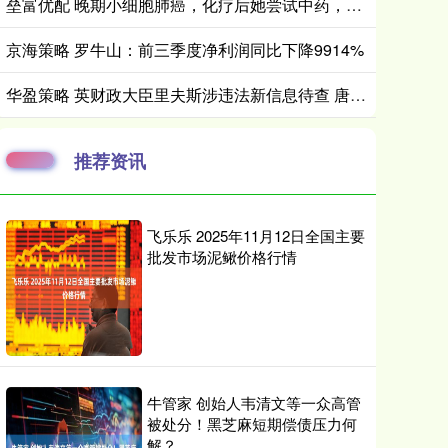
垒富优配 晚期小细胞肺癌，化疗后她尝试中药，已稳定二十五年！
京海策略 罗牛山：前三季度净利润同比下降9914%
华盈策略 英财政大臣里夫斯涉违法新信息待查 唐宁街确认其将发布下月预算
推荐资讯
飞乐乐 2025年11月12日全国主要
批发市场泥鳅价格行情
牛管家 创始人韦清文等一众高管
被处分！黑芝麻短期偿债压力何
解？