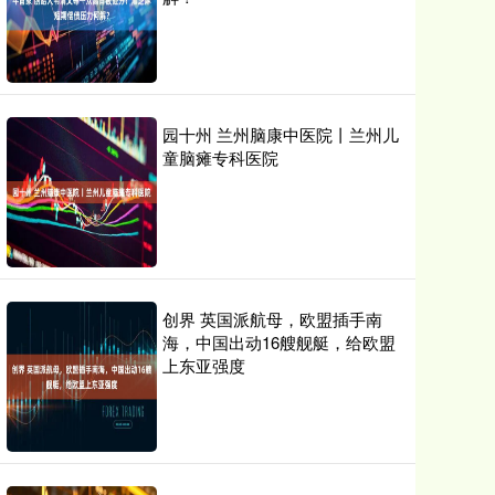
园十州 兰州脑康中医院丨兰州儿
童脑瘫专科医院
创界 英国派航母，欧盟插手南
海，中国出动16艘舰艇，给欧盟
上东亚强度