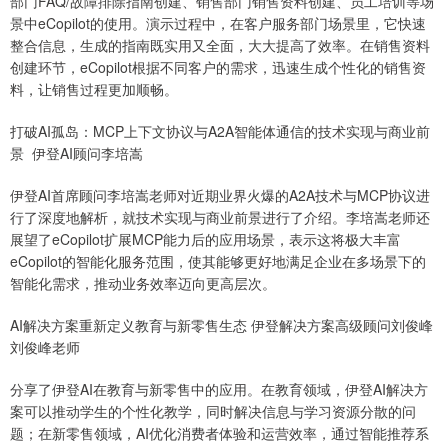
部门FAQ/故障排除指南创建、销售部门销售资料创建、员工培训等场
景中eCopilot的使用。演示过程中，在客户服务部门场景里，它快速
整合信息，生成的指南既实用又全面，大大提高了效率。在销售资料
创建环节，eCopilot根据不同客户的需求，迅速生成个性化的销售资
料，让销售过程更加顺畅。
打破AI孤岛：MCP上下文协议与A2A智能体通信的技术实现与商业前
景 伊登AI顾问李培嵩
伊登AI首席顾问李培嵩老师对近期业界火爆的A2A技术与MCP协议进
行了深度地解析，就技术实现与商业前景进行了介绍。李培嵩老师还
展望了eCopilot扩展MCP能力后的应用场景，表示这将极大丰富
eCopilot的智能化服务范围，使其能够更好地满足企业在多场景下的
智能化需求，推动业务效率迈向更高层次。
AI解决方案重新定义教育与新零售生态 伊登解决方案高级顾问刘俊峰
刘俊峰老师
分享了伊登AI在教育与新零售中的应用。在教育领域，伊登AI解决方
案可以推动学生的个性化教学，同时解决信息与学习资源分散的问
题；在新零售领域，AI优化消费者体验和运营效率，通过智能推荐系