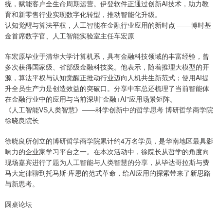
统，赋能客户全生命周期运营。伊登软件正通过创新AI技术，助力教
育和新零售行业实现数字化转型，推动智能化升级。
认知觉醒与算法平权，人工智能在金融行业应用的新时点 ——博时基
金首席数字官、人工智能实验室主任车宏原
车宏原毕业于清华大学计算机系，具有金融科技领域的丰富经验，曾
多次获得国家级、省部级金融科技奖。他表示，随着推理大模型的开
源，算法平权与认知觉醒正推动行业迈向人机共生新范式；使用AI提
升全员生产力是创造效益的突破口。分享中车总还梳理了当前智能体
在金融行业中的应用与当前深圳"金融+AI"应用场景矩阵。
《人工智能VS人类智慧》——科学创新中的哲学思考 博研哲学商学院
徐晓良院长
徐晓良所创立的博研哲学商学院累计约4万名学员，是华南地区最具影
响力的企业家学习平台之一。在本次活动中，徐院长从哲学的角度向
现场嘉宾进行了题为人工智能与人类智慧的分享，从毕达哥拉斯与费
马大定律聊到托马斯·库恩的范式革命，给AI应用的探索带来了新思路
与新思考。
圆桌论坛