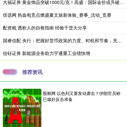
大福证券 黄金饰品突破1000元/克！高盛：国际金价或升破4200美元/盎司！
倍选网 热血电竞点燃盛夏文旅新体验_赛事_活动_竞赛
配资栈 透析人的自救指南 经验干货大分享
国睿信配 央行：把握好货币政策的力度、时机和节奏，充分释放各项货币政策效能
信钰证券 新能源业务助力宇通重工业绩快增
推荐资讯
股粮网 以色列又要发动袭击？伊朗官员称
已做好反击准备