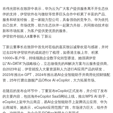
肖伟光部长在致辞中表示，华为云为广大客户提供服务离不开生态伙
伴的支持，伊登软件在与微软等世界巨头合作中积累了丰富的产品、
服务和研发经验，是一家能力型公司，具备强劲的竞争力。华为依托
自己技术、市场优势，助力生态伙伴一起聚力共创，共同推动技术创
新和市场拓展，为客户提供更优质的服务。
伊登软件创始人&董事长 丁新云
丁新云董事长在致辞中首先对莅临的嘉宾致以诚挚欢迎与感谢，并对
过去22年伊登软件的成就进行了梳理，如香港主板上市、积累
10000+客户等，持续领跑企业数字化转型赛道。她强调伊登
以"AI+DATA"为战略核心，立志做领先的AI解决方案与云服务提供商。
自2023年起，伊登就投入大量资源和人力进行AI应用产品的研发，
2023年推出e-GPT，2024年推出易AI企业智能助手并商用化招财猫配
资，25年打磨出旗舰产品Office AI eCopilot，大力拓展市场。
在随后的发布会环节中，丁董宣布eCopilot正式发布，并介绍了发布
的主要内容，包括海外eCopilot SaaS网站上线，推出WPS AI 助手，
eCopilot上架华为云商店，易AI企业智能助手上架腾讯云应用、华为
云商城等。她表示，eCopilot应用范围广阔，市场潜力巨大，组件齐
全，功能强大，为企业开启Office智慧办公新范式。