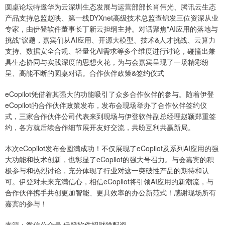
圆桌论坛特邀华为云深圳生态发展与运营部部长肖伟光、腾讯云生态
产品支持总监赵映、第一线DYXnet高级技术总监查锦发三位资深从业
专家，由伊登软件董事长丁新云担纲主持。对话聚焦"AI应用的落地与
挑战"议题，嘉宾们从AI应用、开源大模型、技术&人才挑战、云算力
支持、数据安全合规、轻量化AI需求等多个维度进行讨论，碰撞出兼
具生态协同与实践深度的思想火花，为与会嘉宾呈现了一场精彩纷
呈、高能不断的圆桌对话。合作伙伴政策&签约仪式
eCopilot凭借着其强大的功能吸引了众多合作伙伴的参与。随着伊登
eCopilot的合作伙伴政策发布，发布会现场举办了合作伙伴签约仪
式，三家合作伙伴公司代表来到现场与伊登软件副总经理赵颖郑重签
约，各方就后续合作细节展开友好交流，共盼互利共赢新局。
本次eCopilot发布会圆满成功！不仅展现了eCopilot及系列AI应用的强
大功能和技术创新，也彰显了eCopilot的强大号召力。与会嘉宾的积
极参与和热烈讨论，充分体现了行业对这一突破性产品的期待和认
可。伊登对未来充满信心，相信eCopilot将引领AI应用的新潮流，与
合作伙伴携手共创更加智能、更具效率的办公新范式！感谢现场所有
嘉宾的参与！
来源：微信公众号.伊登软件招财猫配资