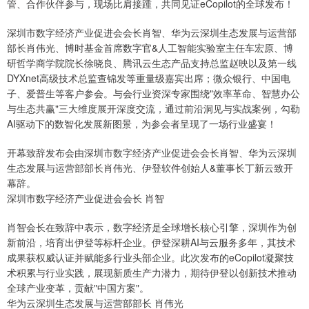
管、合作伙伴参与，现场比肩接踵，共同见证eCopilot的全球发布！
深圳市数字经济产业促进会会长肖智、华为云深圳生态发展与运营部
部长肖伟光、博时基金首席数字官&人工智能实验室主任车宏原、博
研哲学商学院院长徐晓良、腾讯云生态产品支持总监赵映以及第一线
DYXnet高级技术总监查锦发等重量级嘉宾出席；微众银行、中国电
子、爱普生等客户参会。与会行业资深专家围绕"效率革命、智慧办公
与生态共赢"三大维度展开深度交流，通过前沿洞见与实战案例，勾勒
AI驱动下的数智化发展新图景，为参会者呈现了一场行业盛宴！
开幕致辞发布会由深圳市数字经济产业促进会会长肖智、华为云深圳
生态发展与运营部部长肖伟光、伊登软件创始人&董事长丁新云致开
幕辞。
深圳市数字经济产业促进会会长 肖智
肖智会长在致辞中表示，数字经济是全球增长核心引擎，深圳作为创
新前沿，培育出伊登等标杆企业。伊登深耕AI与云服务多年，其技术
成果获权威认证并赋能多行业头部企业。此次发布的eCopilot凝聚技
术积累与行业实践，展现新质生产力潜力，期待伊登以创新技术推动
全球产业变革，贡献"中国方案"。
华为云深圳生态发展与运营部部长 肖伟光