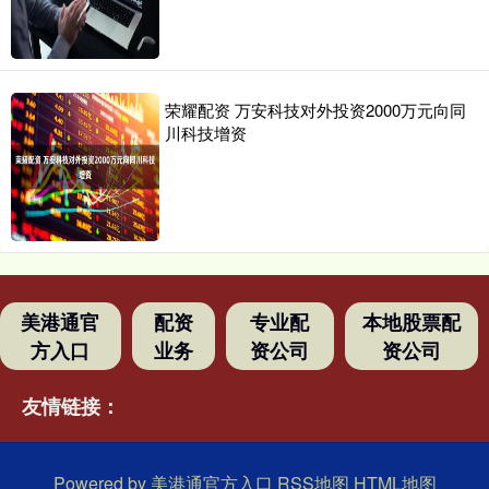
荣耀配资 万安科技对外投资2000万元向同
川科技增资
美港通官
配资
专业配
本地股票配
方入口
业务
资公司
资公司
友情链接：
Powered by
美港通官方入口
RSS地图
HTML地图