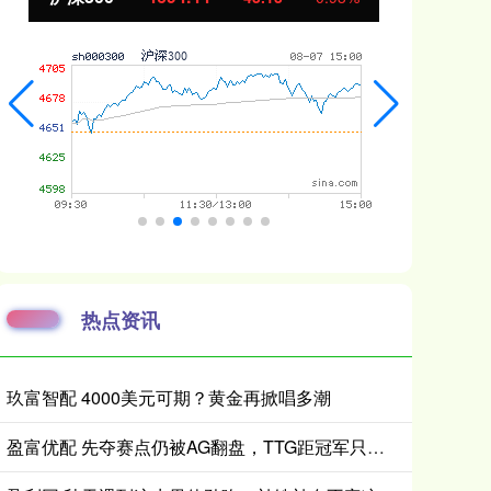
热点资讯
玖富智配 4000美元可期？黄金再掀唱多潮
盈富优配 先夺赛点仍被AG翻盘，TTG距冠军只差一口气？_Ming_决赛_Fly