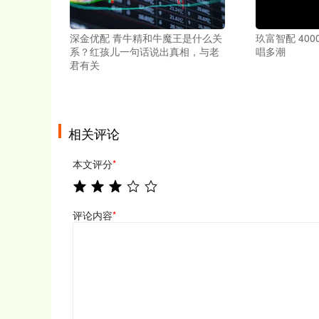
深金优配 青牛精和牛魔王是什么关
玖富智配 40
系？红孩儿一句话说出真相，与老
唱多潮
君有关
相关评论
本文评分
*
评论内容
*