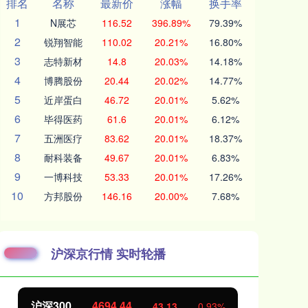
排名
名称
最新价
涨幅
换手率
1
N展芯
116.52
396.89%
79.39%
2
锐翔智能
110.02
20.21%
16.80%
3
志特新材
14.8
20.03%
14.18%
4
博腾股份
20.44
20.02%
14.77%
5
近岸蛋白
46.72
20.01%
5.62%
6
毕得医药
61.6
20.01%
6.12%
7
五洲医疗
83.62
20.01%
18.37%
8
耐科装备
49.67
20.01%
6.83%
9
一博科技
53.33
20.01%
17.26%
10
方邦股份
146.16
20.00%
7.68%
沪深京行情 实时轮播
北证50
1134.24
%
11.37
1.01%