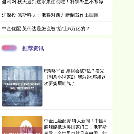
盈利网 秋天遇到这水果使劲吃！补铁补血不寒凉，又香又甜又便宜，老少都适宜，错过等一年！
沪深投 佩斯科夫：俄将对西方新制裁作出回应
中金优配 英伟达是怎么被“抬”上5万亿的？
推荐资讯
E策略平台 票房会破7亿？看完
《刺杀小说家2》我敢说:邓超这
次要扬眉吐气了
中金汇融配资 特大新闻！中国4
艘舰艇抵达美国家门口！俄罗斯
表示：全世界也就只有中国，能