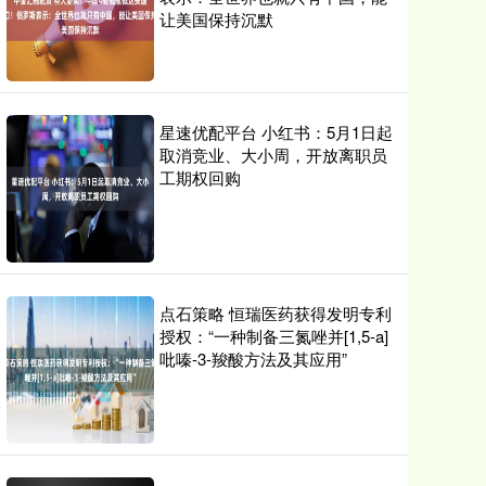
让美国保持沉默
星速优配平台 小红书：5月1日起
取消竞业、大小周，开放离职员
工期权回购
点石策略 恒瑞医药获得发明专利
授权：“一种制备三氮唑并[1,5-a]
吡嗪-3-羧酸方法及其应用”