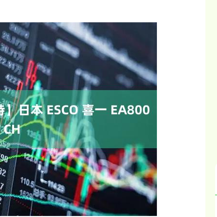
沪深300
4694.44
89
1.42%
43.13
0.93