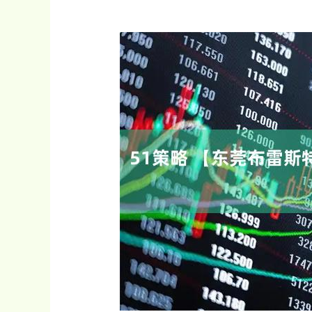
4
深证成指
14311.01
39.68
1.02%
200.