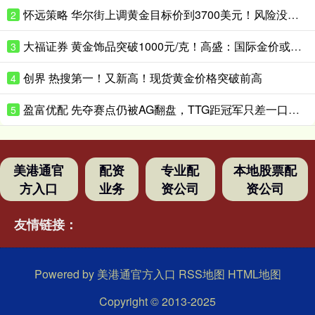
怀远策略 华尔街上调黄金目标价到3700美元！风险没这么快消停
2
大福证券 黄金饰品突破1000元/克！高盛：国际金价或升破4200美元/盎司！
3
创界 热搜第一！又新高！现货黄金价格突破前高
4
盈富优配 先夺赛点仍被AG翻盘，TTG距冠军只差一口气？_Ming_决赛_Fly
5
美港通官
配资
专业配
本地股票配
方入口
业务
资公司
资公司
友情链接：
Powered by
美港通官方入口
RSS地图
HTML地图
Copyright
© 2013-2025