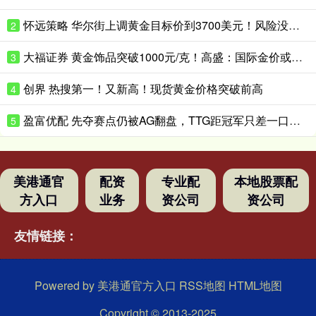
怀远策略 华尔街上调黄金目标价到3700美元！风险没这么快消停
2
大福证券 黄金饰品突破1000元/克！高盛：国际金价或升破4200美元/盎司！
3
创界 热搜第一！又新高！现货黄金价格突破前高
4
盈富优配 先夺赛点仍被AG翻盘，TTG距冠军只差一口气？_Ming_决赛_Fly
5
美港通官
配资
专业配
本地股票配
方入口
业务
资公司
资公司
友情链接：
Powered by
美港通官方入口
RSS地图
HTML地图
Copyright
© 2013-2025