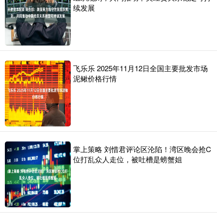
续发展
飞乐乐 2025年11月12日全国主要批发市场
泥鳅价格行情
掌上策略 刘惜君评论区沦陷！湾区晚会抢C
位打乱众人走位，被吐槽是螃蟹姐