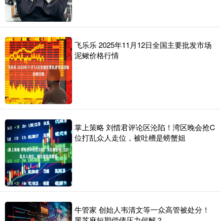
飞乐乐 2025年11月12日全国主要批发市场
泥鳅价格行情
掌上策略 刘惜君评论区沦陷！湾区晚会抢C
位打乱众人走位，被吐槽是螃蟹姐
牛管家 创始人韦清文等一众高管被处分！
黑芝麻短期偿债压力何解？