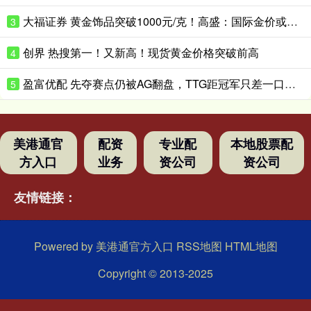
大福证券 黄金饰品突破1000元/克！高盛：国际金价或升破4200美元/盎司！
3
创界 热搜第一！又新高！现货黄金价格突破前高
4
盈富优配 先夺赛点仍被AG翻盘，TTG距冠军只差一口气？_Ming_决赛_Fly
5
美港通官
配资
专业配
本地股票配
方入口
业务
资公司
资公司
友情链接：
Powered by
美港通官方入口
RSS地图
HTML地图
Copyright
© 2013-2025