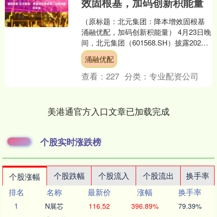
效固根基，加码创新积能量
（原标题：北元集团：降本增效固根基
涌融优配，加码创新积能量） 4月23日晚
间，北元集团（601568.SH）披露2024
年年度报告。报告期内，公司实现营收
涌融优配
100....
查看：
227
分类：
专业配资公司
美港通官方入口文章已加载完成
个股实时涨跌榜
个股跌幅
个股流入
个股流出
换手率
个股涨幅
排名
名称
最新价
涨幅
换手率
1
N展芯
116.52
396.89%
79.39%