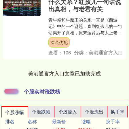
什么关系？红孩儿一句话说
出真相，与老君有关
青牛精和牛魔王的关系一直是《西游
记》中的一个谜题，直到红孩儿的一句
话揭开了真相，原来这背后与太上老君
有着密切的关联。 展开剩余59% 因此，
深金优配
青牛精与牛魔王的关系....
查看：
106
分类：
美港通官方入口
美港通官方入口文章已加载完成
个股实时涨跌榜
个股跌幅
个股流入
个股流出
换手率
个股涨幅
排名
名称
最新价
涨幅
换手率