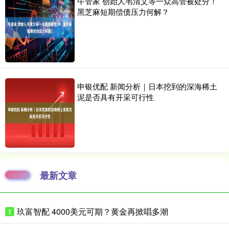
牛管家 创始人韦清文等一众高管被处分！
黑芝麻短期偿债压力何解？
申银优配 新闻分析｜日本挖到的深海稀土
泥是否具有开采可行性
最新文章
玖富智配 4000美元可期？黄金再掀唱多潮
1