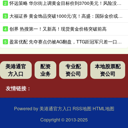
怀远策略 华尔街上调黄金目标价到3700美元！风险没这么快消停
2
大福证券 黄金饰品突破1000元/克！高盛：国际金价或升破4200美元/盎司！
3
创界 热搜第一！又新高！现货黄金价格突破前高
4
盈富优配 先夺赛点仍被AG翻盘，TTG距冠军只差一口气？_Ming_决赛_Fly
5
美港通官
配资
专业配
本地股票配
方入口
业务
资公司
资公司
友情链接：
Powered by
美港通官方入口
RSS地图
HTML地图
Copyright
© 2013-2025